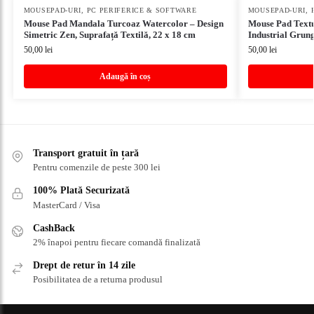
MOUSEPAD-URI
,
PC PERIFERICE & SOFTWARE
MOUSEPAD-URI
,
Mouse Pad Mandala Turcoaz Watercolor – Design
Mouse Pad Textu
Simetric Zen, Suprafață Textilă, 22 x 18 cm
Industrial Grung
50,00
lei
50,00
lei
Adaugă în coș
Transport gratuit în țară
Pentru comenzile de peste 300 lei
100% Plată Securizată
MasterCard / Visa
CashBack
2% înapoi pentru fiecare comandă finalizată
Drept de retur în 14 zile
Posibilitatea de a returna produsul