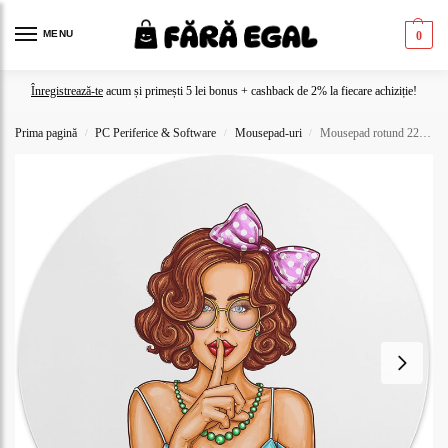
MENU
0
Înregistrează-te
acum și primești 5 lei bonus + cashback de 2% la fiecare achiziție!
Prima pagină
PC Periferice & Software
Mousepad-uri
Mousepad rotund 22 Cm
/
/
/