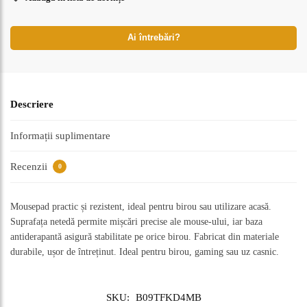
Ai întrebări?
Descriere
Informații suplimentare
Recenzii
0
Mousepad practic și rezistent, ideal pentru birou sau utilizare acasă.
Suprafața netedă permite mișcări precise ale mouse-ului, iar baza
antiderapantă asigură stabilitate pe orice birou. Fabricat din materiale
durabile, ușor de întreținut. Ideal pentru birou, gaming sau uz casnic.
SKU:
B09TFKD4MB