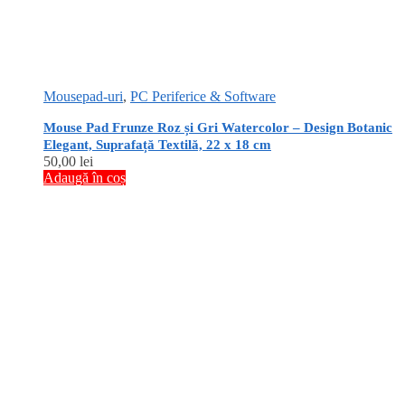
Mousepad-uri
,
PC Periferice & Software
Mouse Pad Frunze Roz și Gri Watercolor – Design Botanic
Elegant, Suprafață Textilă, 22 x 18 cm
50,00
lei
Adaugă în coș