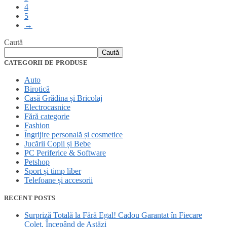
4
5
→
Caută
Caută
CATEGORII DE PRODUSE
Auto
Birotică
Casă Grădina și Bricolaj
Electrocasnice
Fără categorie
Fashion
Îngrijire personală și cosmetice
Jucării Copii și Bebe
PC Periferice & Software
Petshop
Sport și timp liber
Telefoane și accesorii
RECENT POSTS
Surpriză Totală la Fără Egal! Cadou Garantat în Fiecare
Colet, Începând de Astăzi