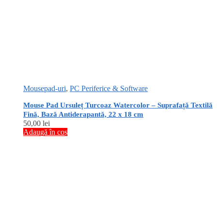
Mousepad-uri
,
PC Periferice & Software
Mouse Pad Ursuleț Turcoaz Watercolor – Suprafață Textilă
Fină, Bază Antiderapantă, 22 x 18 cm
50,00
lei
Adaugă în coș