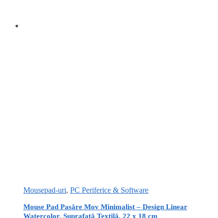
Mousepad-uri
,
PC Periferice & Software
Mouse Pad Pasăre Mov Minimalist – Design Linear
Watercolor, Suprafață Textilă, 22 x 18 cm