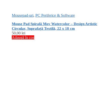
Mousepad-uri
,
PC Periferice & Software
Mouse Pad Spirală Mov Watercolor – Design Artistic
Circular, Suprafață Textilă, 22 x 18 cm
50,00
lei
Adaugă în coș