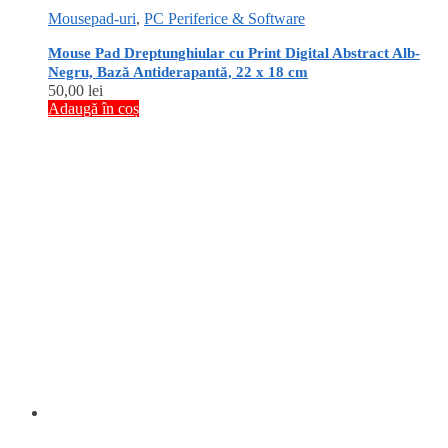
Mousepad-uri
,
PC Periferice & Software
Mouse Pad Dreptunghiular cu Print Digital Abstract Alb-
Negru, Bază Antiderapantă, 22 x 18 cm
50,00
lei
Adaugă în coș