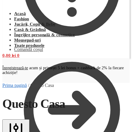
Acasă
Fashion
Jucării, Copii & Bebe
Casă & Grădină
Îngrijire personală & cosmetice
Mousepad-uri
Toate produsele
Comandă coșul
0,00
lei
0
Înregistrează-te
acum și primești 5 lei bonus + cashback de 2% la fiecare
achiziție!
Prima pagină
/
Questo Casa
Questo Casa