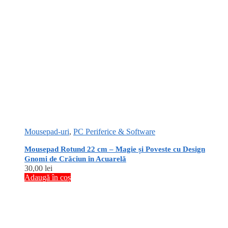
Mousepad-uri
,
PC Periferice & Software
Mousepad Rotund 22 cm – Magie și Poveste cu Design
Gnomi de Crăciun în Acuarelă
30,00
lei
Adaugă în coș