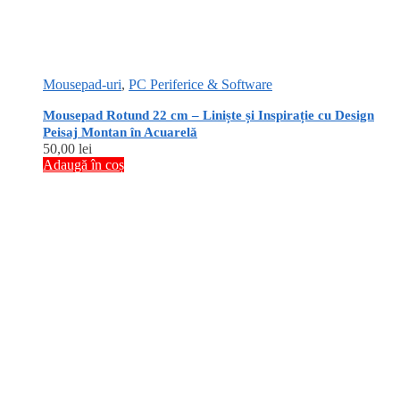
Mousepad-uri
,
PC Periferice & Software
Mousepad Rotund 22 cm – Liniște și Inspirație cu Design
Peisaj Montan în Acuarelă
50,00
lei
Adaugă în coș