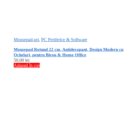
Mousepad-uri
,
PC Periferice & Software
Mousepad Rotund 22 cm, Antiderapant, Design Modern cu
Ochelari, pentru Birou & Home Office
50,00
lei
Adaugă în coș