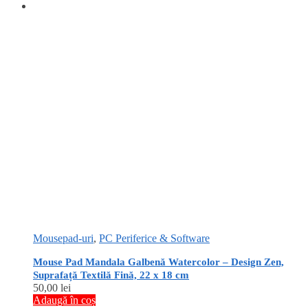
Mousepad-uri
,
PC Periferice & Software
Mouse Pad Mandala Galbenă Watercolor – Design Zen,
Suprafață Textilă Fină, 22 x 18 cm
50,00
lei
Adaugă în coș