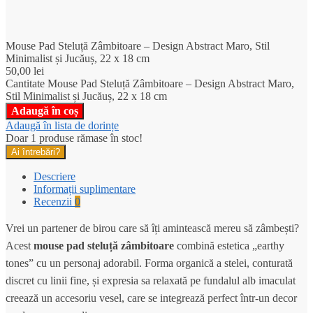
Mouse Pad Steluță Zâmbitoare – Design Abstract Maro, Stil
Minimalist și Jucăuș, 22 x 18 cm
50,00
lei
Cantitate Mouse Pad Steluță Zâmbitoare – Design Abstract Maro,
Stil Minimalist și Jucăuș, 22 x 18 cm
Adaugă în coș
Adaugă în lista de dorințe
Doar 1 produse rămase în stoc!
Ai întrebări?
Descriere
Informații suplimentare
Recenzii
0
Vrei un partener de birou care să îți amintească mereu să zâmbești?
Acest
mouse pad steluță zâmbitoare
combină estetica „earthy
tones” cu un personaj adorabil.
Forma organică a stelei,
conturată
discret cu linii fine,
și expresia sa relaxată pe fundalul alb imaculat
creează un accesoriu vesel,
care se integrează perfect într-un decor