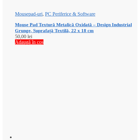
Mousepad-uri
,
PC Periferice & Software
Mouse Pad Textură Metalică Oxidată – Design Industrial
Grunge, Suprafață Textilă, 22 x 18 cm
50,00
lei
Adaugă în coș