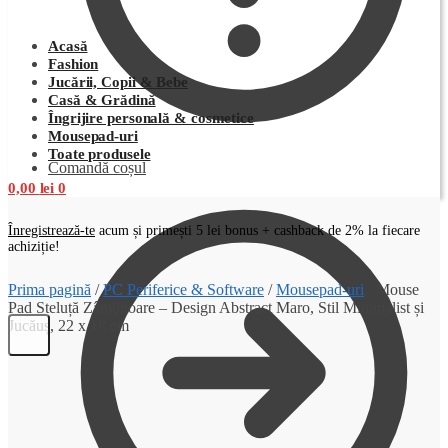
Acasă
Fashion
Jucării, Copii & Bebe
Casă & Grădină
Îngrijire personală & cosmetice
Mousepad-uri
Toate produsele
Comandă coșul
0,00
lei
0
Înregistrează-te
acum și primești 5 lei bonus + cashback de 2% la fiecare
achiziție!
Prima pagină
/
PC Periferice & Software
/
Mousepad-uri
/
Mouse
Pad Steluță Zâmbitoare – Design Abstract Maro, Stil Minimalist și
Jucăuș, 22 x 18 cm