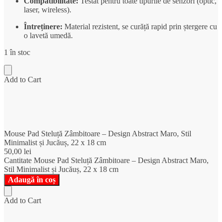
Compatibilitate:
Testat pentru toate tipurile de senzori (optic,
laser, wireless).
Întreținere:
Material rezistent, se curăță rapid prin ștergere cu
o lavetă umedă.
1 în stoc
Add to Cart
Mouse Pad Steluță Zâmbitoare – Design Abstract Maro, Stil
Minimalist și Jucăuș, 22 x 18 cm
50,00
lei
Cantitate Mouse Pad Steluță Zâmbitoare – Design Abstract Maro,
Stil Minimalist și Jucăuș, 22 x 18 cm
Adaugă în coș
Add to Cart