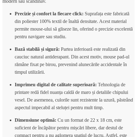
modern sau scandinav.
Precizie și confort la fiecare click:
Suprafața este fabricată
din poliester 100% textil de înaltă densitate.
Acest material
permite mouse-ului să gliseze lin,
oferind o precizie excelentă
pentru navigare sau studiu.
Bază stabilă și sigură:
Partea inferioară este realizată din
cauciuc natural antiderapant.
Din acest motiv,
mouse pad-ul
rămâne fixat pe birou,
prevenind alunecările accidentale în
timpul utilizării.
Imprimeu digital de calitate superioară:
Tehnologia de
printare redă fidel nuanța caldă de maro și detaliile chipului
vesel.
De asemenea,
culorile sunt rezistente la uzură,
păstrând
aspectul impecabil al steluței pentru mult timp.
Dimensiune optimă:
Cu un format de 22 x 18 cm,
este
suficient de încăpător pentru mișcări libere,
dar destul de
compact pentru a nu aglomera spațiul de lucru.
Astfel,
este