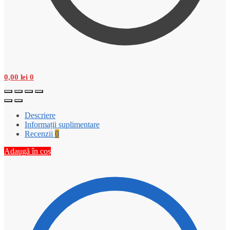
0,00
lei
0
Descriere
Informații suplimentare
Recenzii
0
Adaugă în coș