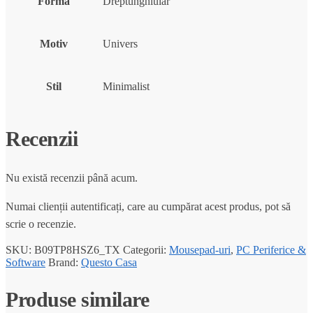
Formă
Dreptunghiular
Motiv
Univers
Stil
Minimalist
Recenzii
Nu există recenzii până acum.
Numai clienții autentificați, care au cumpărat acest produs, pot să
scrie o recenzie.
SKU:
B09TP8HSZ6_TX
Categorii:
Mousepad-uri
,
PC Periferice &
Software
Brand:
Questo Casa
Produse similare