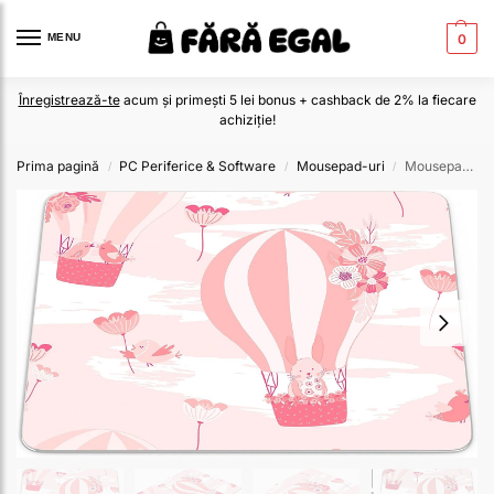
MENU
0
Înregistrează-te
acum și primești 5 lei bonus + cashback de 2% la fiecare
achiziție!
Prima pagină
PC Periferice & Software
Mousepad-uri
Mousepad 22×18 Cm
/
/
/