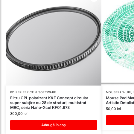
PC PERIFERICE & SOFTWARE
MOUSEPAD-URI
,
Filtru CPL polarizant K&F Concept circular
Mouse Pad Man
super subțire cu 28 de straturi, multistrat
Artistic Detalia
MRC, seria Nano-Xcel KF01.973
50,00
lei
300,00
lei
Adaugă în coș