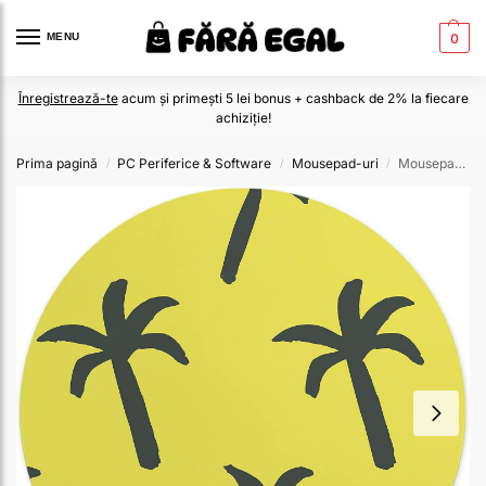
MENU
0
Înregistrează-te
acum și primești 5 lei bonus + cashback de 2% la fiecare
achiziție!
Prima pagină
PC Periferice & Software
Mousepad-uri
Mousepad 22 Cm
/
/
/