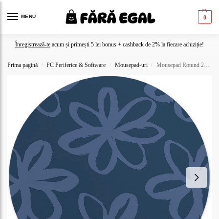
MENU
0
Înregistrează-te
acum și primești 5 lei bonus + cashback de 2% la fiecare achiziție!
Prima pagină
PC Periferice & Software
Mousepad-uri
Mousepad Rotund 22 cm – Rafinament și Profunzime cu Design Floral Navy & Indigo
/
/
/