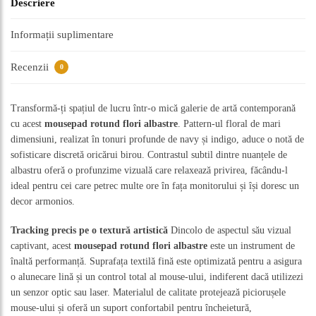
Descriere
Informații suplimentare
Recenzii
0
Transformă-ți spațiul de lucru într-o mică galerie de artă contemporană
cu acest
mousepad rotund flori albastre
. Pattern-ul floral de mari
dimensiuni, realizat în tonuri profunde de navy și indigo, aduce o notă de
sofisticare discretă oricărui birou. Contrastul subtil dintre nuanțele de
albastru oferă o profunzime vizuală care relaxează privirea, făcându-l
ideal pentru cei care petrec multe ore în fața monitorului și își doresc un
decor armonios.
Tracking precis pe o textură artistică
Dincolo de aspectul său vizual
captivant, acest
mousepad rotund flori albastre
este un instrument de
înaltă performanță. Suprafața textilă fină este optimizată pentru a asigura
o alunecare lină și un control total al mouse-ului, indiferent dacă utilizezi
un senzor optic sau laser. Materialul de calitate protejează piciorușele
mouse-ului și oferă un suport confortabil pentru încheietură,