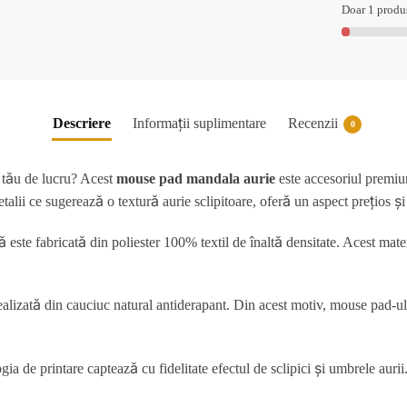
Doar 1 produ
Descriere
Informații suplimentare
Recenzii
0
i tău de lucru? Acest
mouse pad mandala aurie
este accesoriul premiu
lii ce sugerează o textură aurie sclipitoare, oferă un aspect prețios ș
este fabricată din poliester 100% textil de înaltă densitate. Acest mater
ealizată din cauciuc natural antiderapant. Din acest motiv, mouse pad-u
ia de printare captează cu fidelitate efectul de sclipici și umbrele aurii