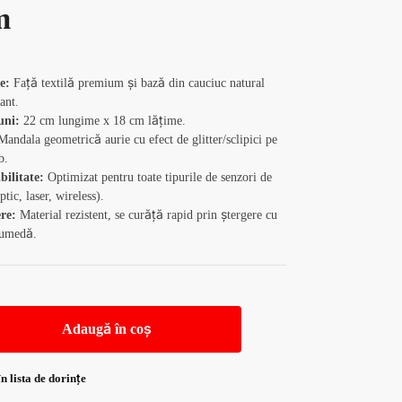
m
e:
Față textilă premium și bază din cauciuc natural
ant.
uni:
22 cm lungime x 18 cm lățime.
andala geometrică aurie cu efect de glitter/sclipici pe
b.
ilitate:
Optimizat pentru toate tipurile de senzori de
tic, laser, wireless).
ere:
Material rezistent, se curăță rapid prin ștergere cu
 umedă.
Adaugă în coș
n lista de dorințe