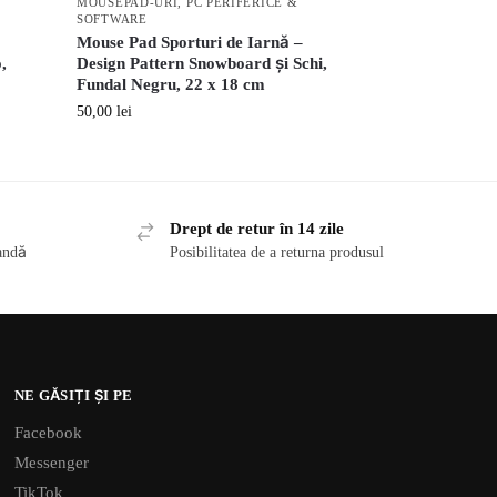
MOUSEPAD-URI
,
PC PERIFERICE &
SOFTWARE
Mouse Pad Sporturi de Iarnă –
,
Design Pattern Snowboard și Schi,
Fundal Negru, 22 x 18 cm
50,00
lei
Drept de retur în 14 zile
andă
Posibilitatea de a returna produsul
NE GĂSIȚI ȘI PE
Facebook
Messenger
TikTok