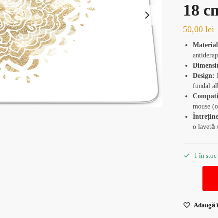
18 c
50,00
lei
Material
antiderap
Dimensi
Design:
M
fundal al
Compatib
mouse (op
Întrețin
o lavetă
1 în stoc
Adaugă î