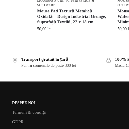
MOUSEPAD-URI
,
PC PERIFERICE &
MOUSE
SOFTWARE
SOFTW
Mouse Pad Textură Metalică
Mouse
Oxidată – Design Industrial Grunge,
Waterc
Suprafață Textilă, 22 x 18 cm
Minima
50,00
lei
50,00
Transport gratuit în țară
100% P
Pentru comenzile de peste 300 lei
MasterCa
DESPRE NOI
Termeni și condiții
GDPR