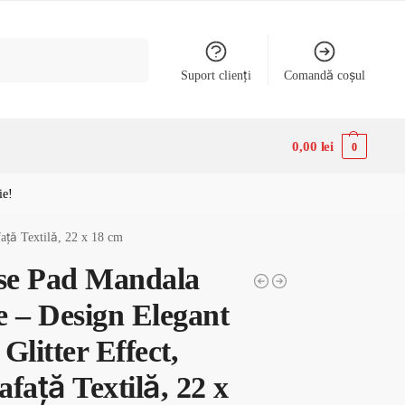
Caută
Suport clienți
Comandă coșul
0,00
lei
0
ie!
ață Textilă, 22 x 18 cm
e Pad Mandala
e – Design Elegant
Glitter Effect,
față Textilă, 22 x