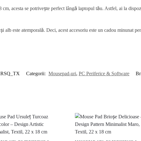
cm, acesta se potrivește perfect lângă laptopul tău. Astfel, ai la dispo
i alb este atemporală. Deci, acest accesoriu este un cadou minunat pent
KRSQ_TX
Categorii:
Mousepad-uri
,
PC Periferice & Software
Br