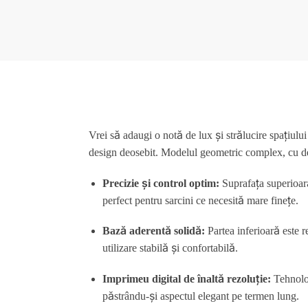
Vrei să adaugi o notă de lux și strălucire spațiulu
design deosebit. Modelul geometric complex, cu deta
Precizie și control optim:
Suprafața superioară 
perfect pentru sarcini ce necesită mare finețe.
Bază aderentă solidă:
Partea inferioară este r
utilizare stabilă și confortabilă.
Imprimeu digital de înaltă rezoluție:
Tehnolog
păstrându-și aspectul elegant pe termen lung.