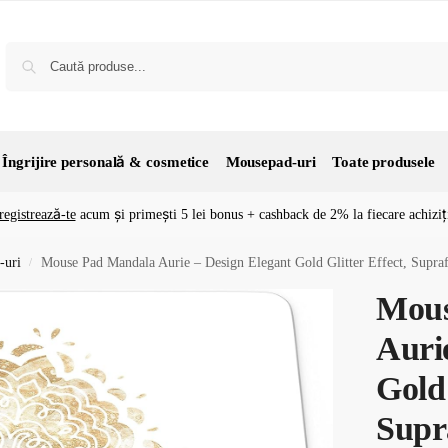
Îngrijire personală & cosmetice
Mousepad-uri
Toate produsele
registrează-te
acum și primești 5 lei bonus + cashback de 2% la fiecare achiziț
-uri
Mouse Pad Mandala Aurie – Design Elegant Gold Glitter Effect, Supraf
/
Mous
Auri
Gold 
Supra