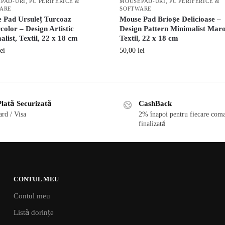
PAD-URI
,
PC PERIFERICE &
MOUSEPAD-URI
,
PC PERIFERICE &
ARE
SOFTWARE
 Pad Ursuleț Turcoaz
Mouse Pad Brioșe Delicioase –
olor – Design Artistic
Design Pattern Minimalist Maro
list, Textil, 22 x 18 cm
Textil, 22 x 18 cm
lei
50,00
lei
lată Securizată
CashBack
rd / Visa
2% înapoi pentru fiecare com
finalizată
CONTUL MEU
Contul meu
Listă dorințe