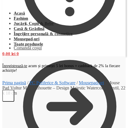
Acasă
Fashion
Jucării, Copii & Bebe
Casă & Grădină
Îngrijire personală & cosmetice
Mousepad-uri
Toate produsele
Comandă coșul
0,00
lei
0
Înregistrează-te
acum și primești 5 lei bonus + cashback de 2% la fiecare
achiziție!
Prima pagină
/
PC Periferice & Software
/
Mousepad-uri
/
Mouse
Pad Vultur Maro Silhouette – Design Majestic Watercolor, Textil, 22
x 18 cm