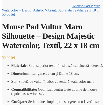
Mouse Pad Iepure
Watercolor – Design Artistic Vibrant, Suprafață Textilă, 22 x 18 cm
50,00
lei
Mouse Pad Vultur Maro
Silhouette – Design Majestic
Watercolor, Textil, 22 x 18 cm
50,00
lei
Materiale:
Strat superior textil fin și bază cauciucată aderentă.
Dimensiuni:
Lungime 22 cm și lățime 18 cm.
Stil:
Siluetă de vultur în zbor cu textură watercolor maro.
Compatibilitate:
Optimizat pentru toate tipurile de mouse
(optic, laser, wireless).
Curățare:
Se întreține simplu, prin ștergere cu o lavetă ușor