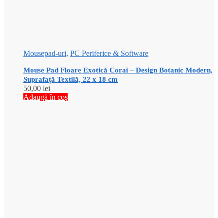
Mousepad-uri
,
PC Periferice & Software
Mouse Pad Floare Exotică Corai – Design Botanic Modern,
Suprafață Textilă, 22 x 18 cm
50,00
lei
Adaugă în coș