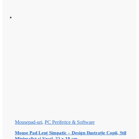
Mousepad-uri
,
PC Periferice & Software
Mouse Pad Leuț Simpatic – Design Ilustrație Copii, Stil
Minimalist și Vesel, 22 x 18 cm