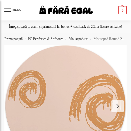
MENU
0
Înregistrează-te
acum și primești 5 lei bonus + cashback de 2% la fiecare achiziție!
Prima pagină
PC Periferice & Software
Mousepad-uri
Mousepad Rotund 22 cm – Minimalism Artistic cu Spirale Ocru
/
/
/