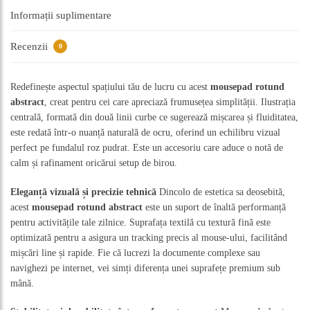
Informații suplimentare
Recenzii
0
Redefinește aspectul spațiului tău de lucru cu acest
mousepad rotund
abstract
, creat pentru cei care apreciază frumusețea simplității. Ilustrația
centrală, formată din două linii curbe ce sugerează mișcarea și fluiditatea,
este redată într-o nuanță naturală de ocru, oferind un echilibru vizual
perfect pe fundalul roz pudrat. Este un accesoriu care aduce o notă de
calm și rafinament oricărui setup de birou.
Eleganță vizuală și precizie tehnică
Dincolo de estetica sa deosebită,
acest
mousepad rotund abstract
este un suport de înaltă performanță
pentru activitățile tale zilnice. Suprafața textilă cu textură fină este
optimizată pentru a asigura un tracking precis al mouse-ului, facilitând
mișcări line și rapide. Fie că lucrezi la documente complexe sau
navighezi pe internet, vei simți diferența unei suprafețe premium sub
mână.