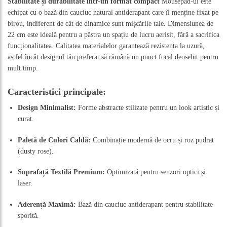
Stabilitate și durabilitate într-un format compact
Mousepad-ul este
echipat cu o bază din cauciuc natural antiderapant care îl menține fixat pe
birou, indiferent de cât de dinamice sunt mișcările tale. Dimensiunea de
22 cm este ideală pentru a păstra un spațiu de lucru aerisit, fără a sacrifica
funcționalitatea. Calitatea materialelor garantează rezistența la uzură,
astfel încât designul tău preferat să rămână un punct focal deosebit pentru
mult timp.
Caracteristici principale:
Design Minimalist:
Forme abstracte stilizate pentru un look artistic și
curat.
Paletă de Culori Caldă:
Combinație modernă de ocru și roz pudrat
(dusty rose).
Suprafață Textilă Premium:
Optimizată pentru senzori optici și
laser.
Aderență Maximă:
Bază din cauciuc antiderapant pentru stabilitate
sporită.