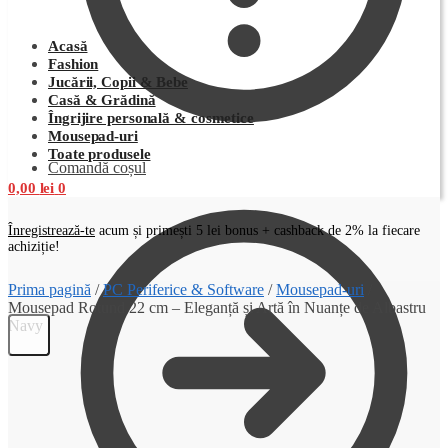
Acasă
Fashion
Jucării, Copii & Bebe
Casă & Grădină
Îngrijire personală & cosmetice
Mousepad-uri
Toate produsele
Comandă coșul
0,00
lei
0
Înregistrează-te
acum și primești 5 lei bonus + cashback de 2% la fiecare
achiziție!
Prima pagină
/
PC Periferice & Software
/
Mousepad-uri
/
Mousepad Rotund 22 cm – Eleganță și Artă în Nuanțe de Albastru
Navy