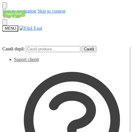
Skip to navigation
Skip to content
Super Deal!
Your Cart
MENU
Caută după:
Caută după:
Caută
Caută
Suport clienți