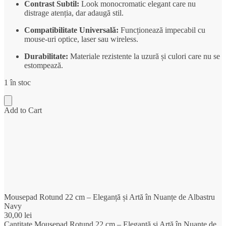
Contrast Subtil:
Look monocromatic elegant care nu
distrage atenția, dar adaugă stil.
Compatibilitate Universală:
Funcționează impecabil cu
mouse-uri optice, laser sau wireless.
Durabilitate:
Materiale rezistente la uzură și culori care nu se
estompează.
1 în stoc
Add to Cart
Mousepad Rotund 22 cm – Eleganță și Artă în Nuanțe de Albastru
Navy
30,00
lei
Cantitate Mousepad Rotund 22 cm – Eleganță și Artă în Nuanțe de