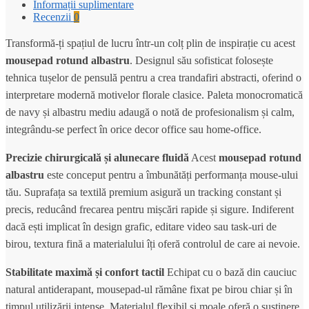
Informații suplimentare
Recenzii
0
Transformă-ți spațiul de lucru într-un colț plin de inspirație cu acest
mousepad rotund albastru
. Designul său sofisticat folosește
tehnica tușelor de pensulă pentru a crea trandafiri abstracti, oferind o
interpretare modernă motivelor florale clasice. Paleta monocromatică
de navy și albastru mediu adaugă o notă de profesionalism și calm,
integrându-se perfect în orice decor office sau home-office.
Precizie chirurgicală și alunecare fluidă
Acest
mousepad rotund
albastru
este conceput pentru a îmbunătăți performanța mouse-ului
tău. Suprafața sa textilă premium asigură un tracking constant și
precis, reducând frecarea pentru mișcări rapide și sigure. Indiferent
dacă ești implicat în design grafic, editare video sau task-uri de
birou, textura fină a materialului îți oferă controlul de care ai nevoie.
Stabilitate maximă și confort tactil
Echipat cu o bază din cauciuc
natural antiderapant, mousepad-ul rămâne fixat pe birou chiar și în
timpul utilizării intense. Materialul flexibil și moale oferă o susținere