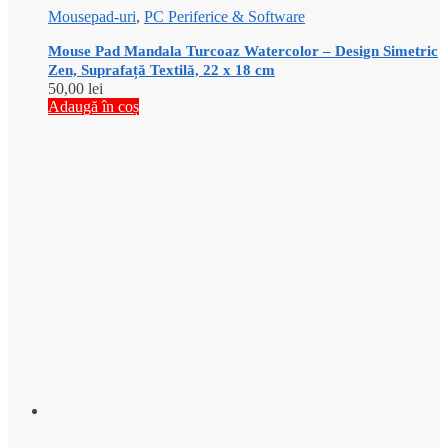
Mousepad-uri
,
PC Periferice & Software
Mouse Pad Mandala Turcoaz Watercolor – Design Simetric
Zen, Suprafață Textilă, 22 x 18 cm
50,00
lei
Adaugă în coș