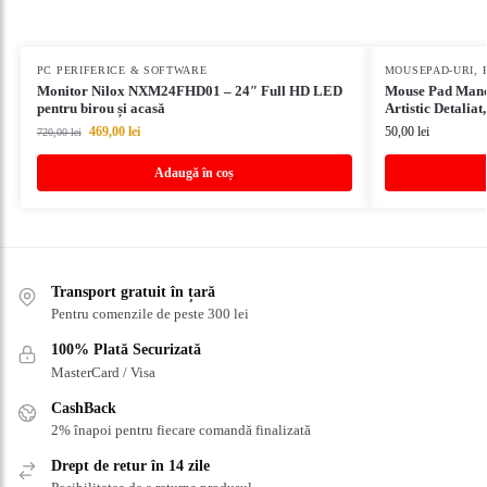
PC PERIFERICE & SOFTWARE
MOUSEPAD-URI
,
Monitor Nilox NXM24FHD01 – 24″ Full HD LED
Mouse Pad Mand
pentru birou și acasă
Artistic Detaliat
469,00
lei
50,00
lei
720,00
lei
Adaugă în coș
Transport gratuit în țară
Pentru comenzile de peste 300 lei
100% Plată Securizată
MasterCard / Visa
CashBack
2% înapoi pentru fiecare comandă finalizată
Drept de retur în 14 zile