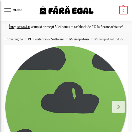
MENU
0
Înregistrează-te
acum și primești 5 lei bonus + cashback de 2% la fiecare achiziție!
Prima pagină
PC Periferice & Software
Mousepad-uri
Mousepad rotund 22 cm cu design de ceas solar
/
/
/