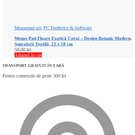
Mousepad-uri
,
PC Periferice & Software
Mouse Pad Floare Exotică Corai – Design Botanic Modern,
Suprafață Textilă, 22 x 18 cm
50,00
lei
Adaugă în coș
TRANSPORT GRATUIT ÎN ȚARĂ
Pentru comenzile de peste 300 lei