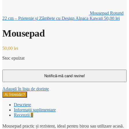
Mousepad Rotund
22 cm – Prietenie și Zâmbete cu Design Alpaca Kawaii
50,00
lei
Mousepad
50,00
lei
Stoc epuizat
Adaugă în lista de dorințe
Ai întrebări?
Descriere
Informații suplimentare
Recenzii
0
Mousepad practic și rezistent, ideal pentru birou sau utilizare acasă.