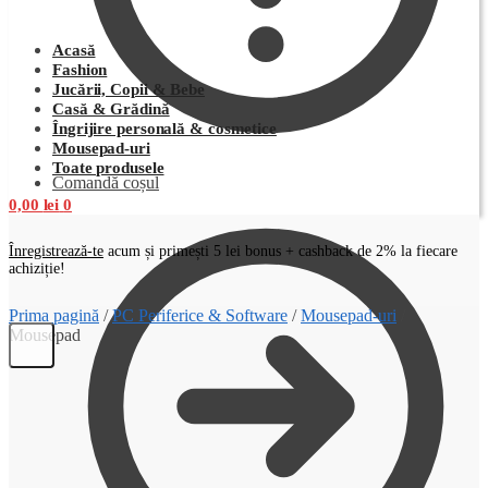
Acasă
Fashion
Jucării, Copii & Bebe
Casă & Grădină
Îngrijire personală & cosmetice
Mousepad-uri
Toate produsele
Comandă coșul
0,00
lei
0
Înregistrează-te
acum și primești 5 lei bonus + cashback de 2% la fiecare
achiziție!
Prima pagină
/
PC Periferice & Software
/
Mousepad-uri
/
Mousepad