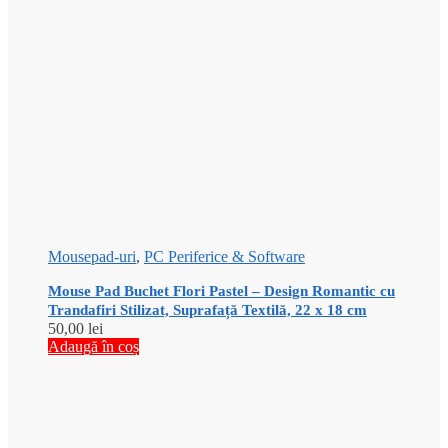
Mousepad-uri
,
PC Periferice & Software
Mouse Pad Buchet Flori Pastel – Design Romantic cu
Trandafiri Stilizat, Suprafață Textilă, 22 x 18 cm
50,00
lei
Adaugă în coș