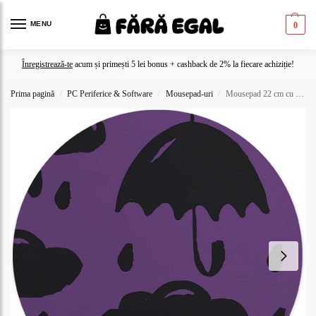
MENU
0
Înregistrează-te
acum și primești 5 lei bonus + cashback de 2% la fiecare achiziție!
Prima pagină
PC Periferice & Software
Mousepad-uri
Mousepad 22 cm cu luna și stele neon
/
/
/