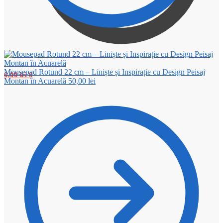
Mousepad Rotund 22 cm – Liniște și Inspirație cu Design Peisaj
0,00
lei
0
Montan în Acuarelă
50,00
lei