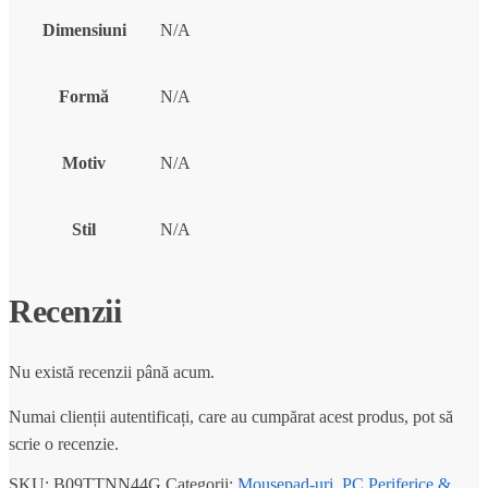
Dimensiuni
N/A
Formă
N/A
Motiv
N/A
Stil
N/A
Recenzii
Nu există recenzii până acum.
Numai clienții autentificați, care au cumpărat acest produs, pot să
scrie o recenzie.
SKU:
B09TTNN44G
Categorii:
Mousepad-uri
,
PC Periferice &