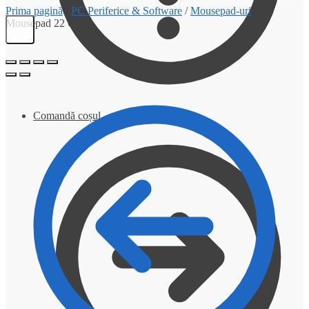
Prima pagină
/
PC Periferice & Software
/
Mousepad-uri
/
Mousepad 22 Cm
Comandă coșul