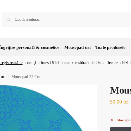
Îngrijire personală & cosmetice
Mousepad-uri
Toate produsele
nregistrează-te
acum și primești 5 lei bonus + cashback de 2% la fiecare achiziți
uri
Mousepad 22 Cm
/
Mous
50,00
lei
Stoc epu