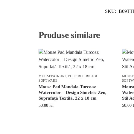
SKU:
B09TT
Produse similare
MOUSEPAD-URI
,
PC PERIFERICE &
MOUSE
SOFTWARE
SOFTW
Mouse Pad Mandala Turcoaz
Mouse
Watercolor – Design Simetric Zen,
Water
Suprafață Textilă, 22 x 18 cm
Stil A
50,00
lei
50,00