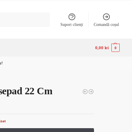
Caută
Suport clienți
Comandă coșul
0,00
lei
0
e!
epad 22 Cm
izat