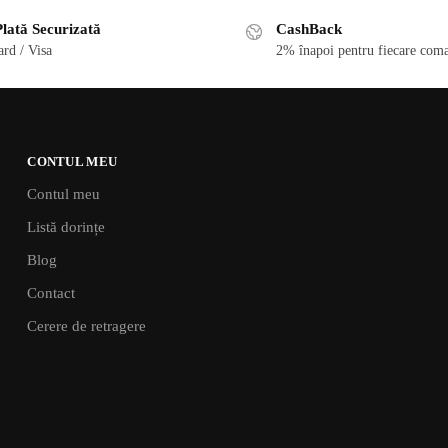
lată Securizată
CashBack
rd / Visa
2% înapoi pentru fiecare coma
CONTUL MEU
Contul meu
Listă dorințe
Blog
Contact
Cerere de retragere