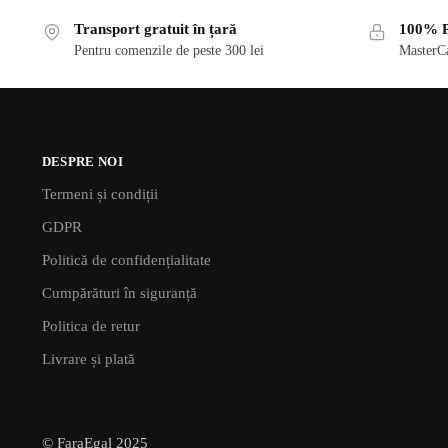
Transport gratuit în țară
100% P
Pentru comenzile de peste 300 lei
MasterCa
DESPRE NOI
Termeni și condiții
GDPR
Politică de confidențialitate
Cumpărături în siguranță
Politica de retur
Livrare și plată
© FaraEgal 2025