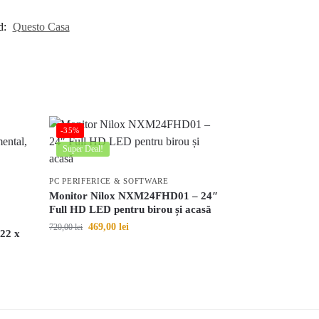
d:
Questo Casa
-35%
Super Deal!
PC PERIFERICE & SOFTWARE
Monitor Nilox NXM24FHD01 – 24″
Full HD LED pentru birou și acasă
469,00
lei
720,00
lei
 22 x