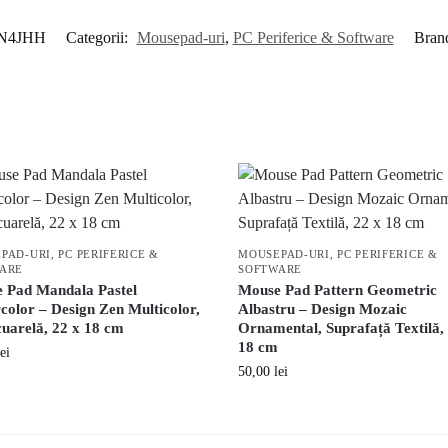
N4JHH
Categorii:
Mousepad-uri
,
PC Periferice & Software
Bran
PAD-URI
,
PC PERIFERICE &
MOUSEPAD-URI
,
PC PERIFERICE &
ARE
SOFTWARE
 Pad Mandala Pastel
Mouse Pad Pattern Geometric
color – Design Zen Multicolor,
Albastru – Design Mozaic
cuarelă, 22 x 18 cm
Ornamental, Suprafață Textilă,
18 cm
lei
50,00
lei