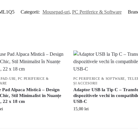
ML1Q5
Categorii:
Mousepad-uri
,
PC Periferice & Software
Bran
PAD-URI
,
PC PERIFERICE &
PC PERIFERICE & SOFTWARE
,
TELE
ARE
ȘI ACCESORII
 Pad Alpaca Mistică – Design
Adaptor USB la Tip C – Trans
hic, Stil Minimalist în Nuanțe
dispozitivele vechi în compatibil
, 22 x 18 cm
USB-C
lei
15,00
lei