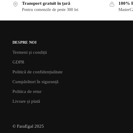
Transport gratuit în țară
100% P
Pentru comenzile de peste 300 lei
MasterCa
DESPRE NOI
Termeni și condiții
GDPR
Politică de confidențialitate
Cumpărături în siguranță
Politica de retur
Livrare și plată
© FaraEgal 2025