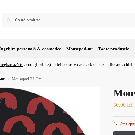
Îngrijire personală & cosmetice
Mousepad-uri
Toate produsele
nregistrează-te
acum și primești 5 lei bonus + cashback de 2% la fiecare achiziți
uri
Mousepad 22 Cm
/
Mous
50,00
lei
Stoc epu