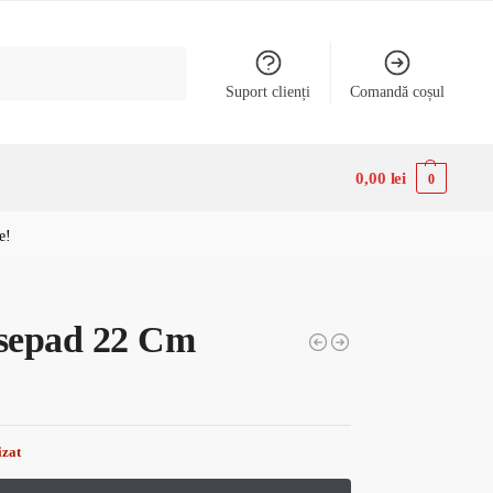
Caută
Suport clienți
Comandă coșul
0,00
lei
0
e!
epad 22 Cm
izat