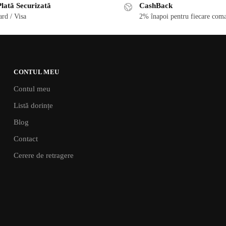
lată Securizată
CashBack
rd / Visa
2% înapoi pentru fiecare coma
CONTUL MEU
Contul meu
Listă dorințe
Blog
Contact
Cerere de retragere