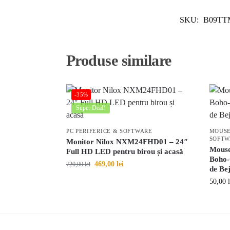
SKU:
B09TT
Produse similare
-35%
Super Deal!
PC PERIFERICE & SOFTWARE
MOUSE
SOFTW
Monitor Nilox NXM24FHD01 – 24″
Mouse
Full HD LED pentru birou și acasă
Boho-C
469,00
lei
720,00
lei
de Bej
50,00