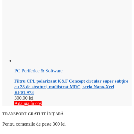
PC Periferice & Software
Filtru CPL polarizant K&F Concept circular super subțire
cu 28 de straturi, multistrat MRC, seria Nano-Xcel
KF01.973
300,00
lei
Adaugă în coș
TRANSPORT GRATUIT ÎN ȚARĂ
Pentru comenzile de peste 300 lei