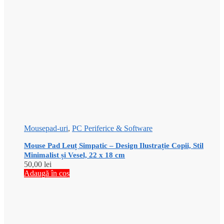
Mousepad-uri
,
PC Periferice & Software
Mouse Pad Leuț Simpatic – Design Ilustrație Copii, Stil
Minimalist și Vesel, 22 x 18 cm
50,00
lei
Adaugă în coș