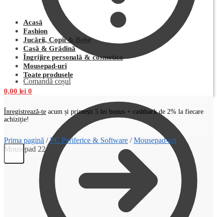
Acasă
Fashion
Jucării, Copii & Bebe
Casă & Grădină
Îngrijire personală & cosmetice
Mousepad-uri
Toate produsele
Comandă coșul
0,00
lei
0
Înregistrează-te
acum și primești 5 lei bonus + cashback de 2% la fiecare
achiziție!
Prima pagină
/
PC Periferice & Software
/
Mousepad-uri
/
Mousepad 22 Cm