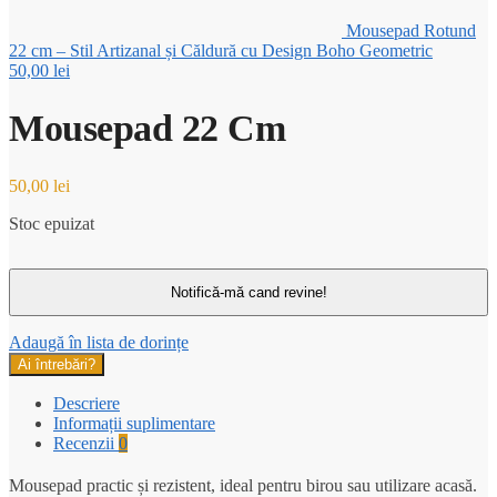
Mousepad Rotund
22 cm – Stil Artizanal și Căldură cu Design Boho Geometric
50,00
lei
Mousepad 22 Cm
50,00
lei
Stoc epuizat
Adaugă în lista de dorințe
Ai întrebări?
Descriere
Informații suplimentare
Recenzii
0
Mousepad practic și rezistent, ideal pentru birou sau utilizare acasă.