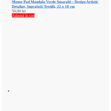
Mouse Pad Mandala Verde Smarald – Design Artistic
Detaliat, Suprafață Textilă, 22 x 18 cm
50,00
lei
Adaugă în coș