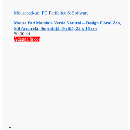
Mousepad-uri
,
PC Periferice & Software
Mouse Pad Mandala Verde Natural – Design Floral Zen,
Stil Acuarelă, Suprafață Textilă, 22 x 18 cm
50,00
lei
Adaugă în coș