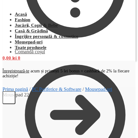
Acasă
Fashion
Jucării, Copii & Bebe
Casă & Grădină
Îngrijire personală & cosmetice
Mousepad-uri
Toate produsele
Comandă coșul
0,00
lei
0
Înregistrează-te
acum și primești 5 lei bonus + cashback de 2% la fiecare
achiziție!
Prima pagină
/
PC Periferice & Software
/
Mousepad-uri
/
Mousepad 22 Cm