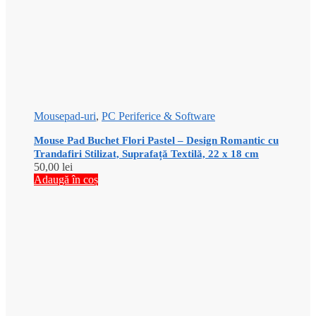
Mousepad-uri
,
PC Periferice & Software
Mouse Pad Buchet Flori Pastel – Design Romantic cu
Trandafiri Stilizat, Suprafață Textilă, 22 x 18 cm
50,00
lei
Adaugă în coș