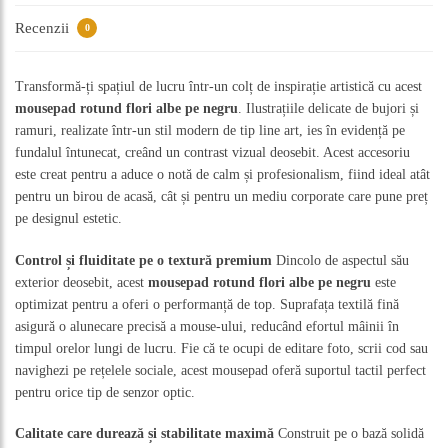
Recenzii
0
Transformă-ți spațiul de lucru într-un colț de inspirație artistică cu acest
mousepad rotund flori albe pe negru
. Ilustrațiile delicate de bujori și
ramuri, realizate într-un stil modern de tip line art, ies în evidență pe
fundalul întunecat, creând un contrast vizual deosebit. Acest accesoriu
este creat pentru a aduce o notă de calm și profesionalism, fiind ideal atât
pentru un birou de acasă, cât și pentru un mediu corporate care pune preț
pe designul estetic.
Control și fluiditate pe o textură premium
Dincolo de aspectul său
exterior deosebit, acest
mousepad rotund flori albe pe negru
este
optimizat pentru a oferi o performanță de top. Suprafața textilă fină
asigură o alunecare precisă a mouse-ului, reducând efortul mâinii în
timpul orelor lungi de lucru. Fie că te ocupi de editare foto, scrii cod sau
navighezi pe rețelele sociale, acest mousepad oferă suportul tactil perfect
pentru orice tip de senzor optic.
Calitate care durează și stabilitate maximă
Construit pe o bază solidă