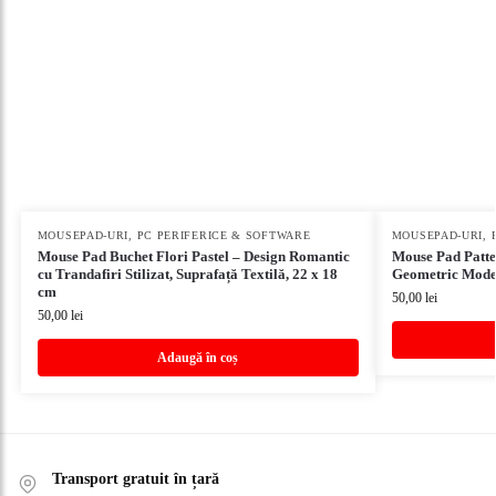
MOUSEPAD-URI
,
PC PERIFERICE & SOFTWARE
MOUSEPAD-URI
,
Mouse Pad Buchet Flori Pastel – Design Romantic
Mouse Pad Patte
cu Trandafiri Stilizat, Suprafață Textilă, 22 x 18
Geometric Moder
cm
50,00
lei
50,00
lei
Adaugă în coș
Transport gratuit în țară