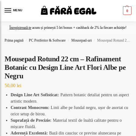
MENU
0
Înregistrează-te
acum și primești 5 lei bonus + cashback de 2% la fiecare achiziție!
Prima pagină
PC Periferice & Software
Mousepad-uri
Mousepad Rotund 22 cm – Rafinament Botanic cu Design Line Art Flori Albe pe Negru
/
/
/
Mousepad Rotund 22 cm – Rafinament
Botanic cu Design Line Art Flori Albe pe
Negru
50,00
lei
Design Line Art Sofisticat:
Pattern botanic detaliat pentru un aspect
artistic modern.
Contrast Monocrom:
Linii albe pe fundal negru, ușor de asortat cu
orice setup de birou.
Suprafață de Precizie:
Material textil de înaltă calitate pentru o
mișcare fluidă.
Aderență Excelentă:
Bază din cauciuc ce previne alunecarea pe