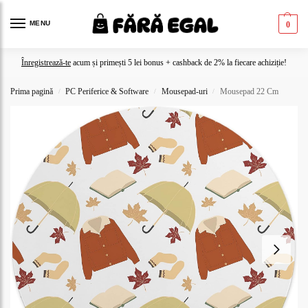
MENU
0
Înregistrează-te
acum și primești 5 lei bonus + cashback de 2% la fiecare achiziție!
Prima pagină
PC Periferice & Software
Mousepad-uri
Mousepad 22 Cm
/
/
/