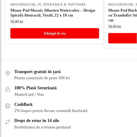
MOUSEPAD-URI
,
PC PERIFERICE & SOFTWARE
MOUSEPAD-URI
,
Mouse Pad Mozaic Albastru Watercolor – Design
Mouse Pad Buche
Spirală Abstractă, Textil, 22 x 18 cm
cu Trandafiri Sti
cm
50,00
lei
50,00
lei
Adaugă în coș
Transport gratuit în țară
Pentru comenzile de peste 300 lei
100% Plată Securizată
MasterCard / Visa
CashBack
2% înapoi pentru fiecare comandă finalizată
Drept de retur în 14 zile
Posibilitatea de a returna produsul