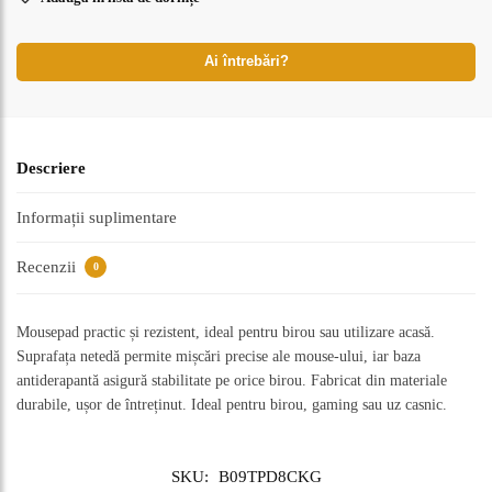
Ai întrebări?
Descriere
Informații suplimentare
Recenzii
0
Mousepad practic și rezistent, ideal pentru birou sau utilizare acasă.
Suprafața netedă permite mișcări precise ale mouse-ului, iar baza
antiderapantă asigură stabilitate pe orice birou. Fabricat din materiale
durabile, ușor de întreținut. Ideal pentru birou, gaming sau uz casnic.
SKU:
B09TPD8CKG