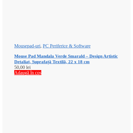
Mousepad-uri
,
PC Periferice & Software
Mouse Pad Mandala Verde Smarald – Design Artistic
Detaliat, Suprafață Textilă, 22 x 18 cm
50,00
lei
Adaugă în coș