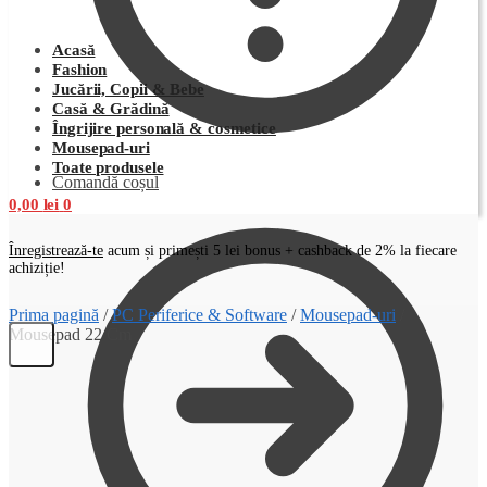
Acasă
Fashion
Jucării, Copii & Bebe
Casă & Grădină
Îngrijire personală & cosmetice
Mousepad-uri
Toate produsele
Comandă coșul
0,00
lei
0
Înregistrează-te
acum și primești 5 lei bonus + cashback de 2% la fiecare
achiziție!
Prima pagină
/
PC Periferice & Software
/
Mousepad-uri
/
Mousepad 22 Cm