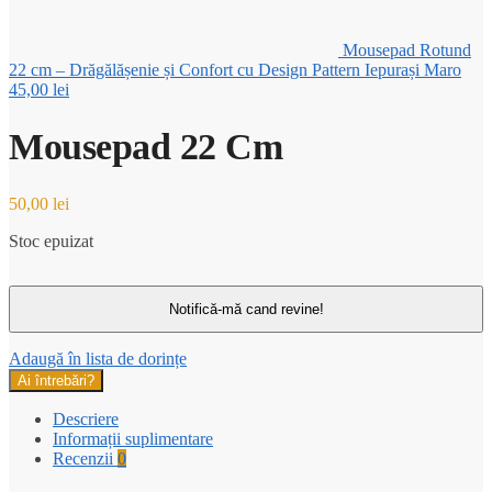
Mousepad Rotund
22 cm – Drăgălășenie și Confort cu Design Pattern Iepurași Maro
45,00
lei
Mousepad 22 Cm
50,00
lei
Stoc epuizat
Adaugă în lista de dorințe
Ai întrebări?
Descriere
Informații suplimentare
Recenzii
0