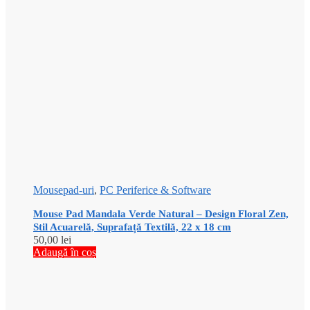
Mousepad-uri
,
PC Periferice & Software
Mouse Pad Mandala Verde Natural – Design Floral Zen,
Stil Acuarelă, Suprafață Textilă, 22 x 18 cm
50,00
lei
Adaugă în coș