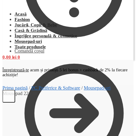
Acasă
Fashion
Jucării, Copii & Bebe
Casă & Grădină
Îngrijire personală & cosmetice
Mousepad-uri
Toate produsele
Comandă coșul
0,00
lei
0
Înregistrează-te
acum și primești 5 lei bonus + cashback de 2% la fiecare
achiziție!
Prima pagină
/
PC Periferice & Software
/
Mousepad-uri
/
Mousepad 22 Cm