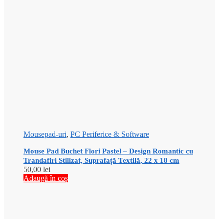
Mousepad-uri
,
PC Periferice & Software
Mouse Pad Buchet Flori Pastel – Design Romantic cu
Trandafiri Stilizat, Suprafață Textilă, 22 x 18 cm
50,00
lei
Adaugă în coș