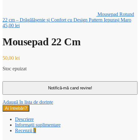
Mousepad Rotund
22 cm – Drăgălășenie și Confort cu Design Pattern Iepurași Maro
45,00
lei
Mousepad 22 Cm
50,00
lei
Stoc epuizat
Adaugă în lista de dorințe
Ai întrebări?
Descriere
Informații suplimentare
Recenzii
0