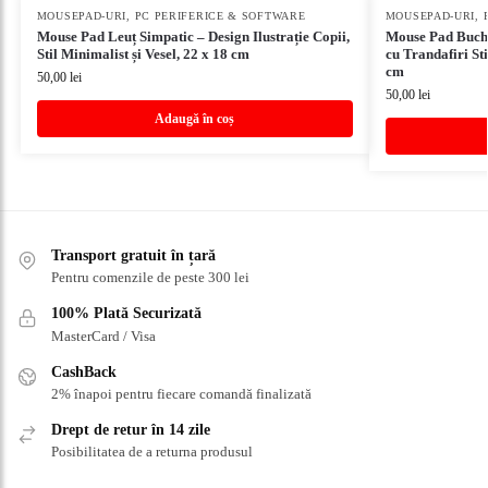
MOUSEPAD-URI
,
PC PERIFERICE & SOFTWARE
MOUSEPAD-URI
,
Mouse Pad Leuț Simpatic – Design Ilustrație Copii,
Mouse Pad Buche
Stil Minimalist și Vesel, 22 x 18 cm
cu Trandafiri Sti
cm
50,00
lei
50,00
lei
Adaugă în coș
Transport gratuit în țară
Pentru comenzile de peste 300 lei
100% Plată Securizată
MasterCard / Visa
CashBack
2% înapoi pentru fiecare comandă finalizată
Drept de retur în 14 zile
Posibilitatea de a returna produsul