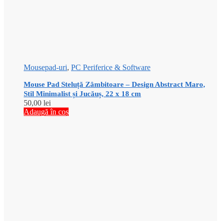
Mousepad-uri
,
PC Periferice & Software
Mouse Pad Steluță Zâmbitoare – Design Abstract Maro,
Stil Minimalist și Jucăuș, 22 x 18 cm
50,00
lei
Adaugă în coș