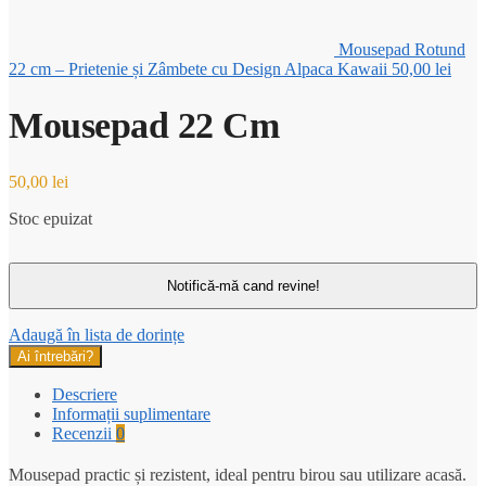
Mousepad Rotund
22 cm – Prietenie și Zâmbete cu Design Alpaca Kawaii
50,00
lei
Mousepad 22 Cm
50,00
lei
Stoc epuizat
Adaugă în lista de dorințe
Ai întrebări?
Descriere
Informații suplimentare
Recenzii
0
Mousepad practic și rezistent, ideal pentru birou sau utilizare acasă.