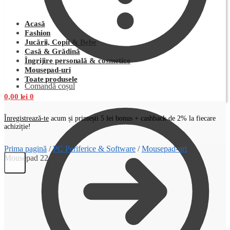
Acasă
Fashion
Jucării, Copii & Bebe
Casă & Grădină
Îngrijire personală & cosmetice
Mousepad-uri
Toate produsele
Comandă coșul
0,00
lei
0
Înregistrează-te
acum și primești 5 lei bonus + cashback de 2% la fiecare
achiziție!
Prima pagină
/
PC Periferice & Software
/
Mousepad-uri
/
Mousepad 22 Cm