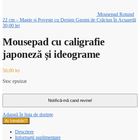
Mousepad Rotund
22 cm – Magie și Poveste cu Design Gnomi de Crăciun în Acuarelă
30,00
lei
Mousepad cu caligrafie
japoneză și ideograme
50,00
lei
Stoc epuizat
Adaugă în lista de dorințe
Ai întrebări?
Descriere
Informații suplimentare