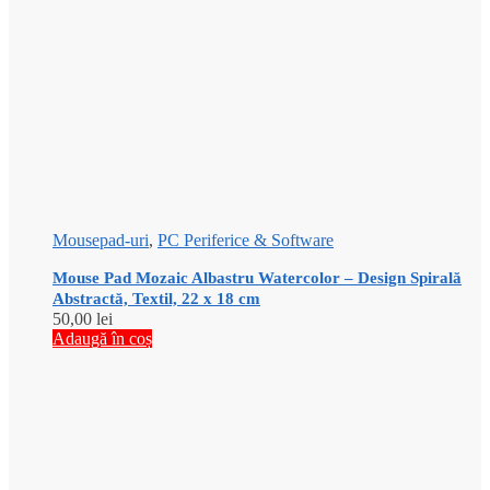
Mousepad-uri
,
PC Periferice & Software
Mouse Pad Mozaic Albastru Watercolor – Design Spirală
Abstractă, Textil, 22 x 18 cm
50,00
lei
Adaugă în coș