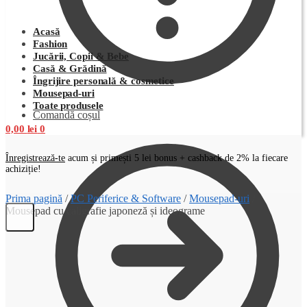
Acasă
Fashion
Jucării, Copii & Bebe
Casă & Grădină
Îngrijire personală & cosmetice
Mousepad-uri
Toate produsele
Comandă coșul
0,00
lei
0
Înregistrează-te
acum și primești 5 lei bonus + cashback de 2% la fiecare
achiziție!
Prima pagină
/
PC Periferice & Software
/
Mousepad-uri
/
Mousepad cu caligrafie japoneză și ideograme