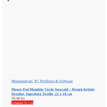
Mousepad-uri
,
PC Periferice & Software
Mouse Pad Mandala Verde Smarald – Design Artistic
Detaliat, Suprafață Textilă, 22 x 18 cm
50,00
lei
Adaugă în coș