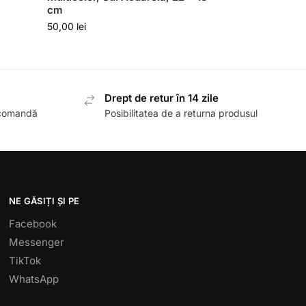
cm
50,00
lei
Drept de retur în 14 zile
 comandă
Posibilitatea de a returna produsul
NE GĂSIȚI ȘI PE
Facebook
Messenger
TikTok
WhatsApp