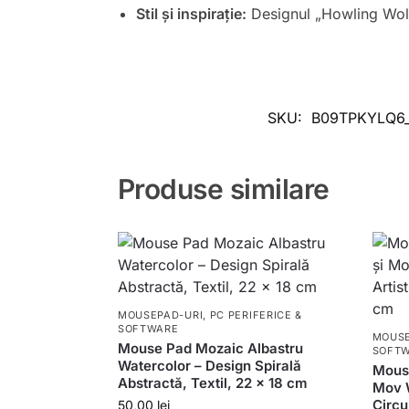
Stil și inspirație:
Designul „Howling Wolf”
SKU:
B09TPKYLQ6
Produse similare
MOUSEPAD-URI
,
PC PERIFERICE &
SOFTWARE
MOUSE
Mouse Pad Mozaic Albastru
SOFT
Watercolor – Design Spirală
Mouse
Abstractă, Textil, 22 x 18 cm
Mov W
Circu
50,00
lei