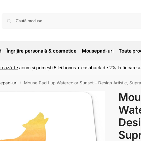
ă
Îngrijire personală & cosmetice
Mousepad-uri
Toate pro
trează-te
acum și primești 5 lei bonus + cashback de 2% la fiecare ac
epad-uri
Mouse Pad Lup Watercolor Sunset – Design Artistic, Supraf
/
Mou
Wate
Desi
Supr