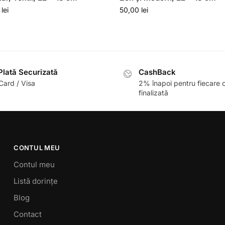
0
lei
50,00
lei
lată Securizată
CashBack
ard / Visa
2% înapoi pentru fiecare
finalizată
CONTUL MEU
Contul meu
Listă dorințe
Blog
Contact