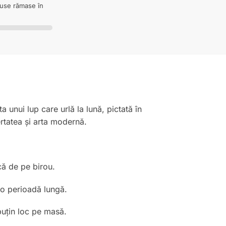
duse rămase în
ta unui lup care urlă la lună, pictată în
ertatea și arta modernă.
că de pe birou.
u o perioadă lungă.
puțin loc pe masă.