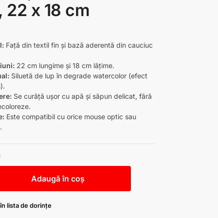
, 22 x 18 cm
i
l:
Față din textil fin și bază aderentă din cauciuc
iuni:
22 cm lungime și 18 cm lățime.
ual:
Siluetă de lup în degrade watercolor (efect
).
ere:
Se curăță ușor cu apă și săpun delicat, fără
ecoloreze.
e:
Este compatibil cu orice mouse optic sau
.
c
Adaugă în coș
n lista de dorințe