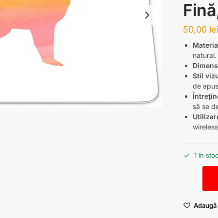
Fină
50,00
le
Materia
natural.
Dimens
Stil viz
de apus
Întrețin
să se d
Utilizar
wireless
1 în sto
Adaugă î