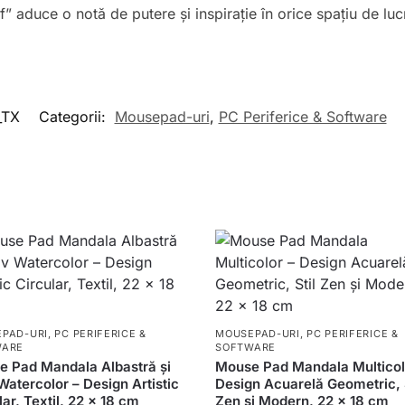
 aduce o notă de putere și inspirație în orice spațiu de lu
_TX
Categorii:
Mousepad-uri
,
PC Periferice & Software
PAD-URI
,
PC PERIFERICE &
MOUSEPAD-URI
,
PC PERIFERICE &
WARE
SOFTWARE
 Pad Mandala Albastră și
Mouse Pad Mandala Multicol
atercolor – Design Artistic
Design Acuarelă Geometric, S
lar, Textil, 22 x 18 cm
Zen și Modern, 22 x 18 cm