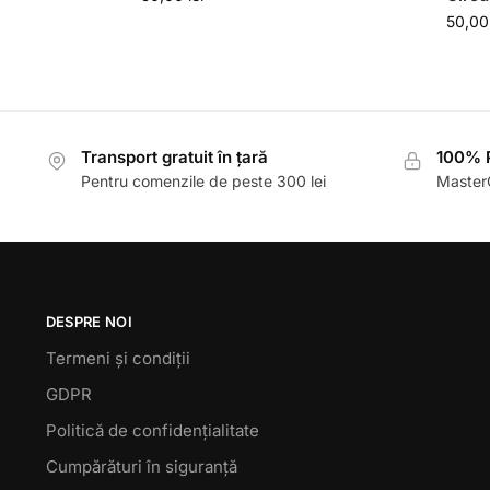
50,0
Transport gratuit în țară
100% P
Pentru comenzile de peste 300 lei
MasterC
DESPRE NOI
Termeni și condiții
GDPR
Politică de confidențialitate
Cumpărături în siguranță