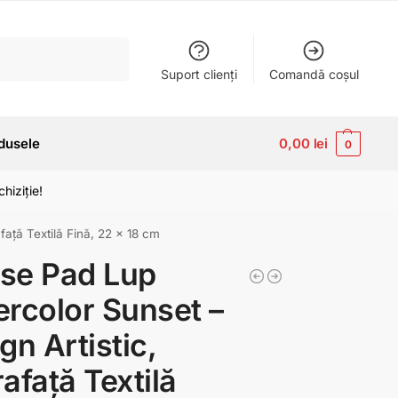
Caută
Suport clienți
Comandă coșul
dusele
0,00
lei
0
hiziție!
ață Textilă Fină, 22 x 18 cm
se Pad Lup
rcolor Sunset –
gn Artistic,
afață Textilă