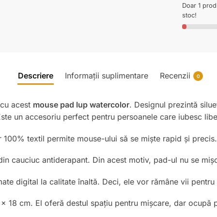
Doar 1 pro
stoc!
Descriere
Informații suplimentare
Recenzii
0
u cu acest
mouse pad lup watercolor
. Designul prezintă silue
 Este un accesoriu perfect pentru persoanele care iubesc lib
 100% textil permite mouse-ului să se miște rapid și precis.
din cauciuc antiderapant. Din acest motiv, pad-ul nu se miș
ate digital la calitate înaltă. Deci, ele vor rămâne vii pentr
x 18 cm. El oferă destul spațiu pentru mișcare, dar ocupă 