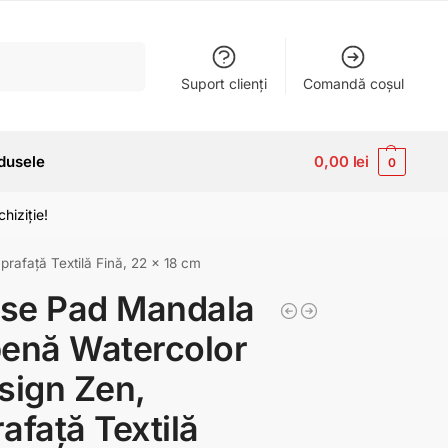
Caută
Suport clienți
Comandă coșul
dusele
0,00
lei
0
hiziție!
afață Textilă Fină, 22 x 18 cm
se Pad Mandala
enă Watercolor
sign Zen,
afață Textilă