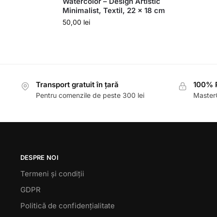
Watercolor – Design Artistic
Minimalist, Textil, 22 x 18 cm
50,00
lei
Transport gratuit în țară
100% P
Pentru comenzile de peste 300 lei
MasterC
DESPRE NOI
Termeni și condiții
GDPR
Politică de confidențialitate