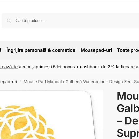
ă
Îngrijire personală & cosmetice
Mousepad-uri
Toate pro
trează-te
acum și primești 5 lei bonus + cashback de 2% la fiecare ac
epad-uri
Mouse Pad Mandala Galbenă Watercolor – Design Zen, Supr
/
Mou
Galb
– De
Supr