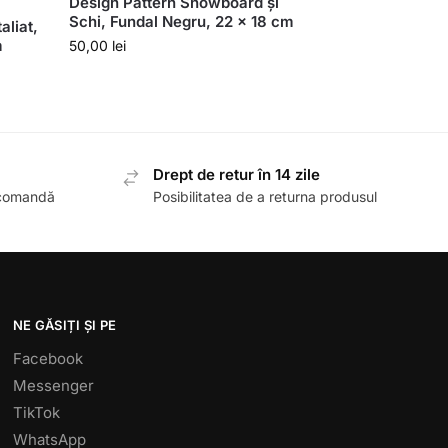
Design Pattern Snowboard și
Schi, Fundal Negru, 22 x 18 cm
aliat,
m
50,00
lei
Drept de retur în 14 zile
 comandă
Posibilitatea de a returna produsul
NE GĂSIȚI ȘI PE
Facebook
Messenger
TikTok
WhatsApp