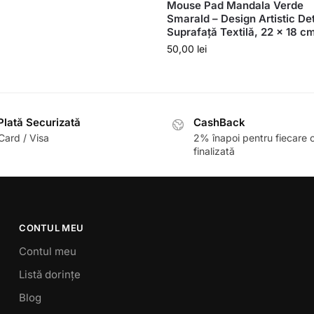
Mouse Pad Mandala Verde
Smarald – Design Artistic Det
Suprafață Textilă, 22 x 18 c
50,00
lei
lată Securizată
CashBack
ard / Visa
2% înapoi pentru fiecare
finalizată
CONTUL MEU
Contul meu
Listă dorințe
Blog