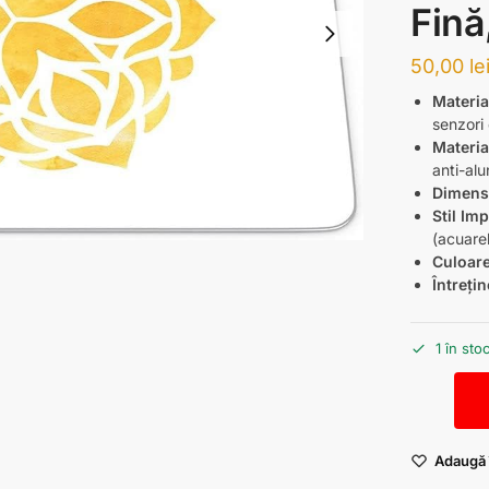
Fină
50,00
le
Material
senzori 
Materia
anti-al
Dimens
Stil Im
(acuarel
Culoar
Întrețin
1 în sto
Adaugă î