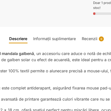
Doar 1 pro
stoc!
Descriere
Informații suplimentare
Recenzii
0
 mandala galbenă
, un accesoriu care aduce o notă de echili
 de galben solar cu efect de acuarelă, este ideal pentru a c
ster 100% textil permite o alunecare precisă a mouse-ului, f
c este complet antiderapant, asigurând fixarea mouse pad-ulu
vansată de printare garantează culori vibrante care nu se ște
 x 18 cm, oferă spațiul perfect pentru mișcări libere, ocu