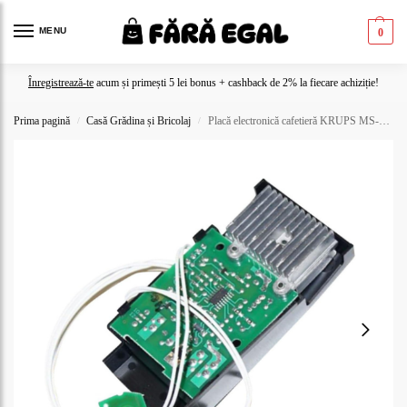
MENU
0
Înregistrează-te
acum și primești 5 lei bonus + cashback de 2% la fiecare achiziție!
Prima pagină
Casă Grădina și Bricolaj
Placă electronică cafetieră KRUPS MS-0040688 | Espresso & Coffee Maker
/
/