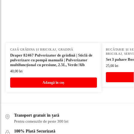
CASĂ GRĂDINA ȘI BRICOLAJ
,
GRADINĂ
BUCĂTARIE ȘI S
BRICOLAJ
,
SERVI
Draper 82467 Pulverizator de grădină | Sticlă de
Set 3 pahare Bo
pulverizare cu pompă manuală | Pulverizator
multifuncțional cu presiune, 2.5L, Verde/Alb
25,00
lei
40,00
lei
Adaugă în coș
Transport gratuit în țară
Pentru comenzile de peste 300 lei
100% Plată Securizată