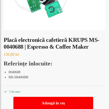
Placă electronică cafetieră KRUPS MS-
0040688 | Espresso & Coffee Maker
150,00
lei
Referințe înlocuite:
0040688
MS-00406888
1 în stoc
Adaugă în coș