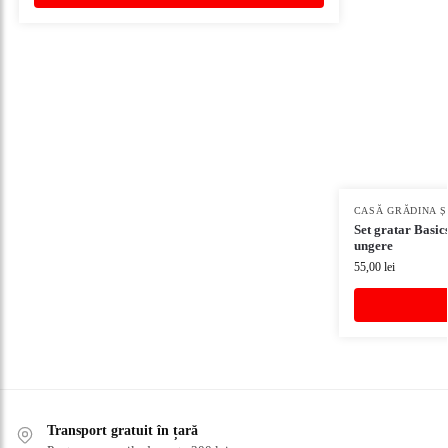
CASĂ GRĂDINA Ș
Set gratar Basics
ungere
55,00
lei
Transport gratuit în țară