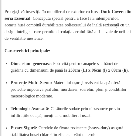
Protejați-vă investiția în mobilierul de exterior cu
husa Duck Covers din
seria Essential
. Concepută special pentru a face față intemperiilor,
această husă combină durabilitatea poliesterului de înaltă rezistență cu un
design inteligent care permite circulația aerului fără a fi nevoie de orificii
de ventilație inestetice.
Caracteristici principale:
Dimensiuni generoase:
Potrivită pentru canapele sau bănci de
grădină cu dimensiuni de până la
230cm (L) x 96cm (l) x 89cm (h)
.
Protecție Multi-Sezon:
Materialul ușor și rezistent la apă oferă
protecție împotriva prafului, murdăriei, soarelui, ploii și condițiilor
meteorologice moderate.
Tehnologie Avansată:
Cusăturile sudate prin ultrasunete previn
infiltrațiile de apă, menținând mobilierul uscat.
Fixare Sigură:
Curelele de fixare rezistente (heavy-duty) asigură
stabilitatea husei chiar și în zilele cu vânt puternic.