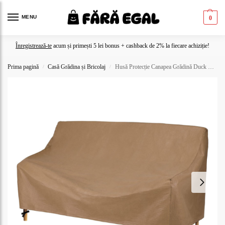
MENU
0
Înregistrează-te
acum și primești 5 lei bonus + cashback de 2% la fiecare achiziție!
Prima pagină
Casă Grădina și Bricolaj
Husă Protecție Canapea Grădină Duck Covers Essential, 230cm, Impermeabilă
/
/