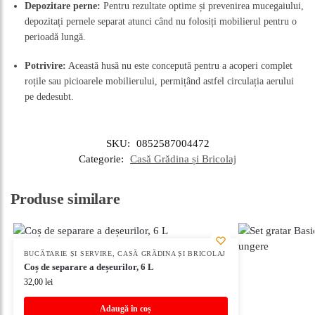
Depozitare perne:
Pentru rezultate optime și prevenirea mucegaiului,
depozitați pernele separat atunci când nu folosiți mobilierul pentru o
perioadă lungă.
Potrivire:
Această husă nu este concepută pentru a acoperi complet
roțile sau picioarele mobilierului, permițând astfel circulația aerului
pe dedesubt.
SKU:
0852587004472
Categorie:
Casă Grădina și Bricolaj
Produse similare
BUCĂTARIE ȘI SERVIRE
,
CASĂ GRĂDINA ȘI BRICOLAJ
Coș de separare a deșeurilor, 6 L
32,00
lei
Adaugă în coș