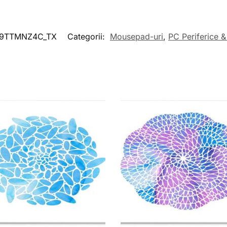
9TTMNZ4C_TX
Categorii:
Mousepad-uri
,
PC Periferice 