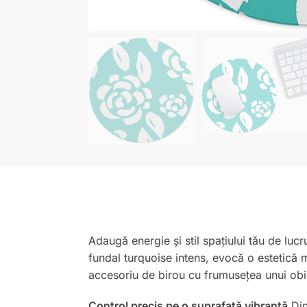
Adaugă energie și stil spațiului tău de luc
fundal turquoise intens, evocă o estetică 
accesoriu de birou cu frumusețea unui obie
Control precis pe o suprafață vibrantă
Din