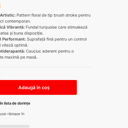
i
Artistic:
Pattern floral de tip brush stroke pentru
ct contemporan.
că Vibrantă:
Fundal turquoise care stimulează
tatea și buna dispoziție.
l Performant:
Suprafață fină pentru un control
i viteză optimă.
tiderapantă:
Cauciuc aderent pentru o
tate maximă pe masă.
c
Adaugă în coș
n lista de dorințe
duse rămase în