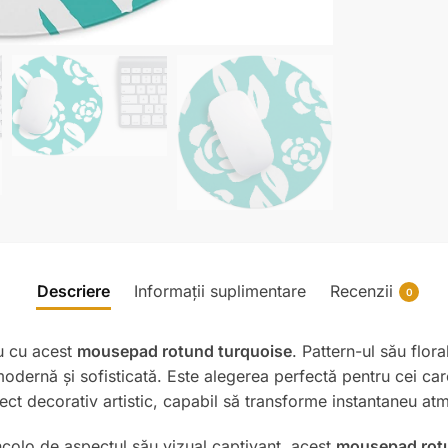
Descriere
Informații suplimentare
Recenzii
0
ru cu acest
mousepad rotund turquoise
. Pattern-ul său flor
modernă și sofisticată. Este alegerea perfectă pentru cei ca
ct decorativ artistic, capabil să transforme instantaneu atm
colo de aspectul său vizual captivant, acest
mousepad rotu