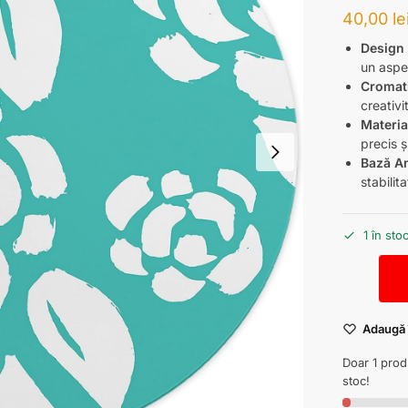
40,00
le
Design 
un aspe
Cromati
creativi
Materia
precis ș
Bază An
stabili
1 în sto
Adaugă î
Doar 1 pro
stoc!