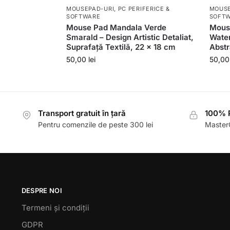
MOUSEPAD-URI
,
PC PERIFERICE &
MOUSE
SOFTWARE
SOFT
Mouse Pad Mandala Verde
Mous
Smarald – Design Artistic Detaliat,
Water
Suprafață Textilă, 22 x 18 cm
Abstr
50,00
lei
50,0
Transport gratuit în țară
100% P
Pentru comenzile de peste 300 lei
MasterC
DESPRE NOI
Termeni și condiții
GDPR