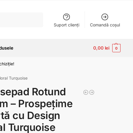
Caută
Suport clienți
Comandă coșul
dusele
0,00
lei
0
hiziție!
oral Turquoise
sepad Rotund
m – Prospețime
rtă cu Design
al Turquoise