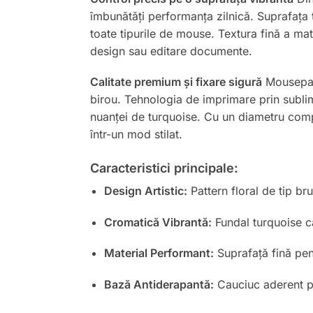
îmbunătăți performanța zilnică. Suprafața t
toate tipurile de mouse. Textura fină a mate
design sau editare documente.
Calitate premium și fixare sigură
Mousepad-
birou. Tehnologia de imprimare prin sublima
nuanței de turquoise. Cu un diametru compac
într-un mod stilat.
Caracteristici principale:
Design Artistic:
Pattern floral de tip b
Cromatică Vibrantă:
Fundal turquoise ca
Material Performant:
Suprafață fină pent
Bază Antiderapantă:
Cauciuc aderent p