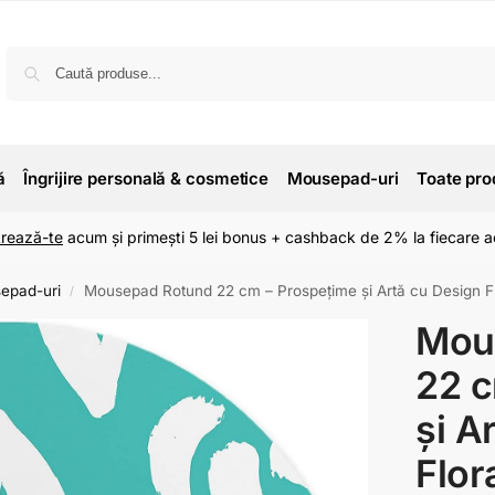
ă
Îngrijire personală & cosmetice
Mousepad-uri
Toate pro
trează-te
acum și primești 5 lei bonus + cashback de 2% la fiecare ac
epad-uri
Mousepad Rotund 22 cm – Prospețime și Artă cu Design Fl
/
Mou
22 c
și A
Flor