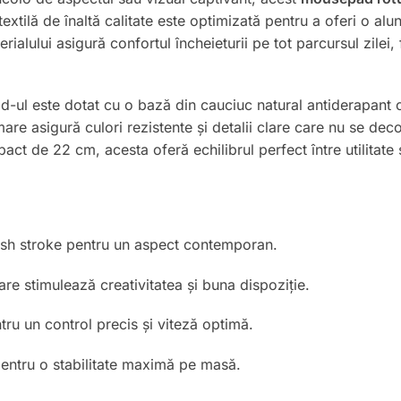
extilă de înaltă calitate este optimizată pentru a oferi o alu
rialului asigură confortul încheieturii pe tot parcursul zilei,
ul este dotat cu o bază din cauciuc natural antiderapant ca
re asigură culori rezistente și detalii clare care nu se dec
t de 22 cm, acesta oferă echilibrul perfect între utilitate 
rush stroke pentru un aspect contemporan.
re stimulează creativitatea și buna dispoziție.
ru un control precis și viteză optimă.
entru o stabilitate maximă pe masă.