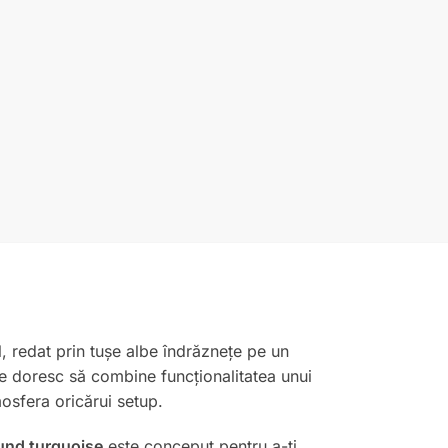
al, redat prin tușe albe îndrăznețe pe un
re doresc să combine funcționalitatea unui
osfera oricărui setup.
nd turquoise
este conceput pentru a-ți