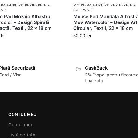
PAD-URI
,
PC PERIFERICE &
MOUSEPAD-URI
,
PC PERIFERICE &
WARE
SOFTWARE
e Pad Mozaic Albastru
Mouse Pad Mandala Albastră
color – Design Spirală
Mov Watercolor – Design Arti
actă, Textil, 22 x 18 cm
Circular, Textil, 22 x 18 cm
0
lei
50,00
lei
lată Securizată
CashBack
ard / Visa
2% înapoi pentru fiecare
finalizată
CONTUL MEU
Contul meu
Listă dorințe