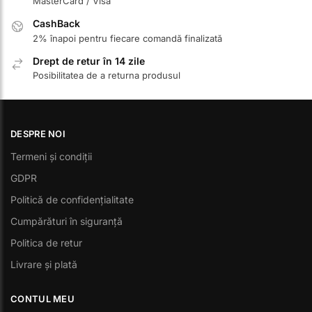
MasterCard / Visa
CashBack
2% înapoi pentru fiecare comandă finalizată
Drept de retur în 14 zile
Posibilitatea de a returna produsul
DESPRE NOI
Termeni și condiții
GDPR
Politică de confidențialitate
Cumpărături în siguranță
Politica de retur
Livrare și plată
CONTUL MEU