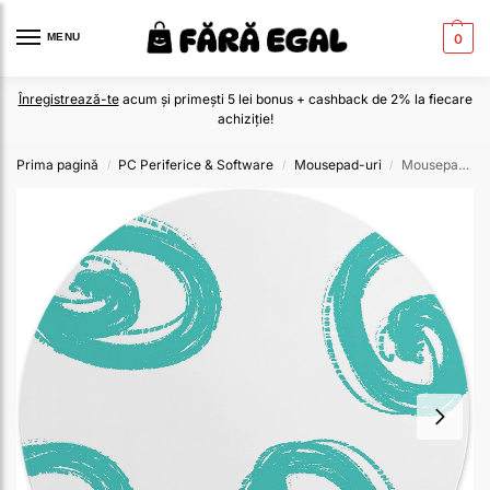
MENU
0
Înregistrează-te
acum și primești 5 lei bonus + cashback de 2% la fiecare
achiziție!
Prima pagină
PC Periferice & Software
Mousepad-uri
Mousepad Rotund 22 cm – Energie și Fluiditate cu Design Spirale Turcoaz
/
/
/