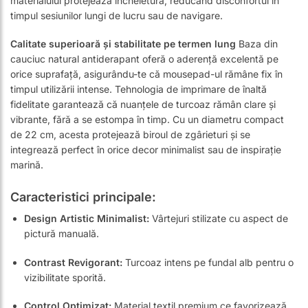
materialului protejează încheietura, reducând disconfortul în
timpul sesiunilor lungi de lucru sau de navigare.
Calitate superioară și stabilitate pe termen lung
Baza din
cauciuc natural antiderapant oferă o aderență excelentă pe
orice suprafață, asigurându-te că mousepad-ul rămâne fix în
timpul utilizării intense. Tehnologia de imprimare de înaltă
fidelitate garantează că nuanțele de turcoaz rămân clare și
vibrante, fără a se estompa în timp. Cu un diametru compact
de 22 cm, acesta protejează biroul de zgârieturi și se
integrează perfect în orice decor minimalist sau de inspirație
marină.
Caracteristici principale:
Design Artistic Minimalist:
Vârtejuri stilizate cu aspect de
pictură manuală.
Contrast Revigorant:
Turcoaz intens pe fundal alb pentru o
vizibilitate sporită.
Control Optimizat:
Material textil premium ce favorizează