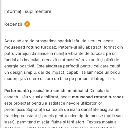
Informații suplimentare
Recenzii
0
Adu o adiere de prospețime spațiului tău de lucru cu acest
mousepad rotund turcoaz
. Pattern-ul său abstract, format din
patru vârtejuri dinamice în nuanțe vibrante de turcoaz pe un
fundal alb imaculat, creează o atmosferă relaxantă și plină de
energie pozitivă. Este alegerea perfectă pentru cei care caută
un design simplu, dar de impact, capabil să lumineze un birou
modern și să ofere o stare de bine pe parcursul întregii zile.
Performanță precisă într-un stil minimalist
Dincolo de
aspectul său vizual echilibrat, acest
mousepad rotund turcoaz
este proiectat pentru a satisface nevoile utilizatorilor
pretențioși. Suprafața sa textilă de înaltă densitate asigură un
tracking constant și precis pentru orice tip de mouse (optic sau
laser), permițând mișcări fluide și fără efort. Textura moale a