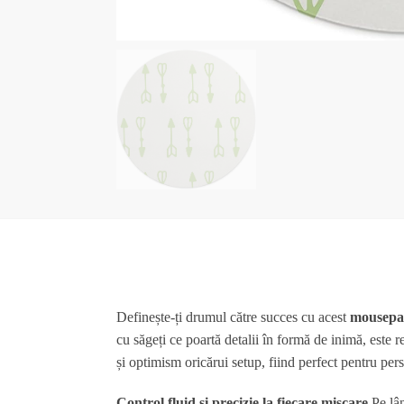
Definește-ți drumul către succes cu acest
mousepad
cu săgeți ce poartă detalii în formă de inimă, est
și optimism oricărui setup, fiind perfect pentru per
Control fluid și precizie la fiecare mișcare
Pe lân