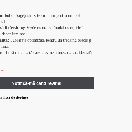
imbolic:
Săgeți stilizate cu inimi pentru un look
onal.
că Refreshing:
Verde mentă pe fundal crem, ideal
n decor luminos.
anță:
Suprafață optimizată pentru un tracking precis și
 lină.
te:
Bază cauciucată care previne alunecarea accidentală.
izat
n lista de dorințe