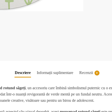
Descriere
Informații suplimentare
Recenzii
0
 rotund săgeți
, un accesoriu care îmbină simbolismul puternic cu o est
e redat într-o nuanță revigorantă de verde mentă pe un fundal neutru. Ac
soanele creative, visătoare sau pentru un birou de adolescent.
gă aspectul său vizual deosebit, acest
mousepad rotund săgeți
este pr