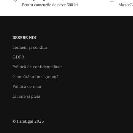
Pentru comenzile de peste 300 lei
MasterCa
DESPRE NOI
Termeni și condiții
GDPR
Politică de confidențialitate
Cumpărături în siguranță
Politica de retur
Livrare și plată
© FaraEgal 2025