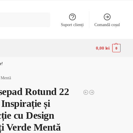
Caută
Suport clienți
Comandă coșul
0,00
lei
0
e!
e Mentă
epad Rotund 22
Inspirație și
ție cu Design
ți Verde Mentă