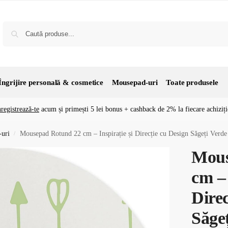
Îngrijire personală & cosmetice
Mousepad-uri
Toate produsele
nregistrează-te
acum și primești 5 lei bonus + cashback de 2% la fiecare achiziți
uri
Mousepad Rotund 22 cm – Inspirație și Direcție cu Design Săgeți Verd
/
Mous
cm – 
Direc
Săge