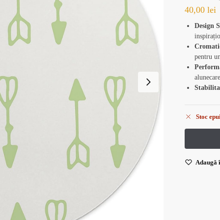
40,00
lei
Design S
inspirați
Cromati
pentru u
Perform
alunecare
Stabilita
Stoc epu
Adaugă î