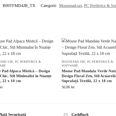
:
B09TFMD4JB_TX
Categorii:
Mousepad-uri
,
PC Periferice & So
PAD-URI
,
PC PERIFERICE &
MOUSEPAD-URI
,
PC PERIFERICE &
ARE
SOFTWARE
 Pad Alpaca Mistică – Design
Mouse Pad Mandala Verde Natu
hic, Stil Minimalist în Nuanțe
Design Floral Zen, Stil Acuarelă
, 22 x 18 cm
Suprafață Textilă, 22 x 18 cm
lei
50,00
lei
lată Securizată
CashBack