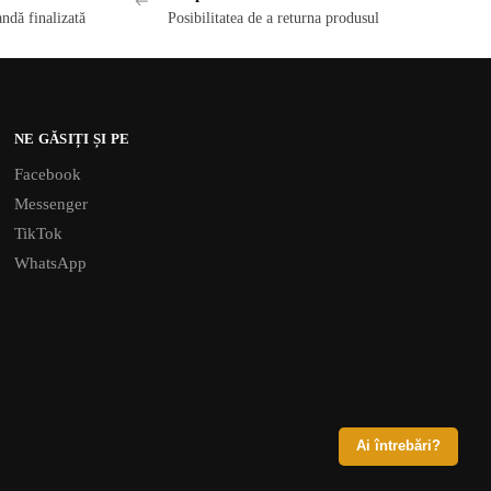
ndă finalizată
Posibilitatea de a returna produsul
NE GĂSIȚI ȘI PE
Facebook
Messenger
TikTok
WhatsApp
Ai întrebări?