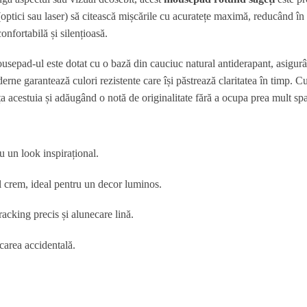
optici sau laser) să citească mișcările cu acuratețe maximă, reducând în 
confortabilă și silențioasă.
sepad-ul este dotat cu o bază din cauciuc natural antiderapant, asigurân
derne garantează culori rezistente care își păstrează claritatea în timp.
ța acestuia și adăugând o notă de originalitate fără a ocupa prea mult spa
u un look inspirațional.
 crem, ideal pentru un decor luminos.
acking precis și alunecare lină.
carea accidentală.