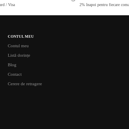
rd / Visa
2% înapoi pentru fiecare coma
CONTUL MEU
Contul meu
Listă dorințe
Blog
Contact
Cerere de retragere