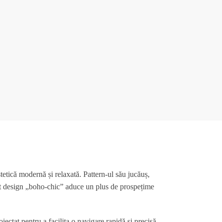
etică modernă și relaxată. Pattern-ul său jucăuș,
est design „boho-chic” aduce un plus de prospețime
oiectat pentru a facilita o navigare rapidă și precisă.