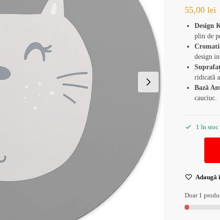
55,00
lei
Design 
plin de p
Cromati
design in
Suprafaț
ridicată 
Bază Ant
cauciuc.
1 în stoc
Adaugă î
Doar 1 produs