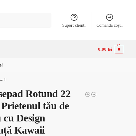
Caută
Suport clienți
Comandă coșul
0,00
lei
0
e!
waii
epad Rotund 22
Prietenul tău de
u cu Design
cuță Kawaii