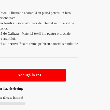
Kawaii:
Ilustrație adorabilă cu pisică pentru un birou
ersonalitate.
că Neutră:
Gri și alb, ușor de integrat în orice stil de
terior.
ă de Calitate:
Material textil fin pentru o precizie
a cursorului.
i-alunecare:
Fixare fermă pe birou datorită stratului de
Adaugă în coș
n lista de dorințe
e rămase în stoc!