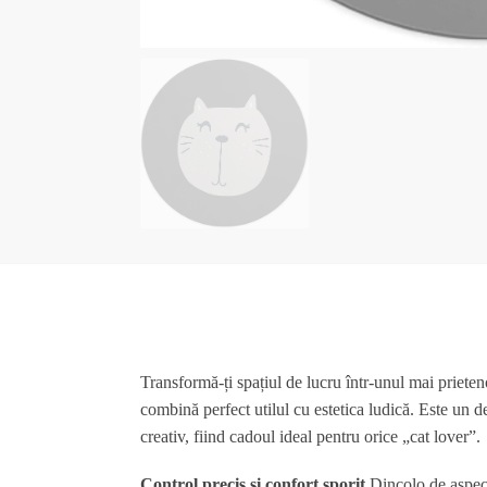
Transformă-ți spațiul de lucru într-unul mai priete
combină perfect utilul cu estetica ludică. Este un de
creativ, fiind cadoul ideal pentru orice „cat lover”.
Control precis și confort sporit
Dincolo de aspect