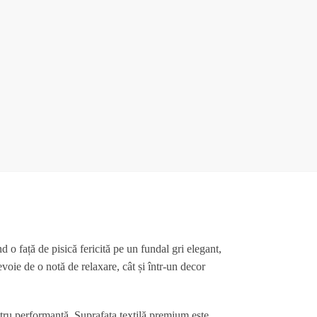
nd o față de pisică fericită pe un fundal gri elegant,
evoie de o notă de relaxare, cât și într-un decor
tru performanță. Suprafața textilă premium este