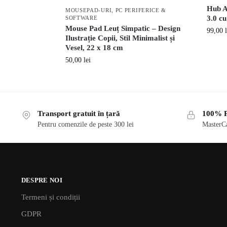
Hub A
MOUSEPAD-URI
,
PC PERIFERICE &
3.0 c
SOFTWARE
Mouse Pad Leuț Simpatic – Design
99,00
Ilustrație Copii, Stil Minimalist și
Vesel, 22 x 18 cm
50,00
lei
Transport gratuit în țară
100% P
Pentru comenzile de peste 300 lei
MasterCa
DESPRE NOI
Termeni și condiții
GDPR