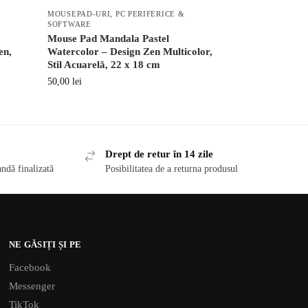
MOUSEPAD-URI
,
PC PERIFERICE &
SOFTWARE
Mouse Pad Mandala Pastel
en,
Watercolor – Design Zen Multicolor,
Stil Acuarelă, 22 x 18 cm
50,00
lei
Drept de retur în 14 zile
ndă finalizată
Posibilitatea de a returna produsul
NE GĂSIȚI ȘI PE
Facebook
Messenger
TikTok