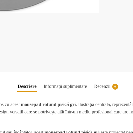
Descriere
Informații suplimentare
Recenzii
0
nos cu acest
mousepad rotund pisică gri
. Ilustrația centrală, reprezentâ
sign versatil care se potrivește atât într-un mediu profesional care are n
ul său încântător, acest
mousepad rotund pisică gri
este proiectat pen