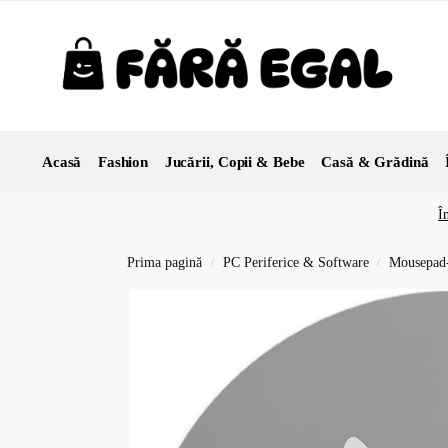
Acasă
Fashion
Jucării, Copii & Bebe
Casă & Grădină
Î
Prima pagină
PC Periferice & Software
Mousepad-
/
/