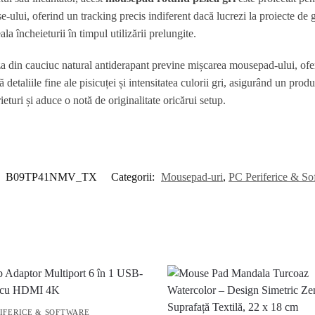
-ului, oferind un tracking precis indiferent dacă lucrezi la proiecte de 
a încheieturii în timpul utilizării prelungite.
 din cauciuc natural antiderapant previne mișcarea mousepad-ului, oferin
 detaliile fine ale pisicuței și intensitatea culorii gri, asigurând un pr
turi și aduce o notă de originalitate oricărui setup.
:
B09TP41NMV_TX
Categorii:
Mousepad-uri
,
PC Periferice & So
RIFERICE & SOFTWARE