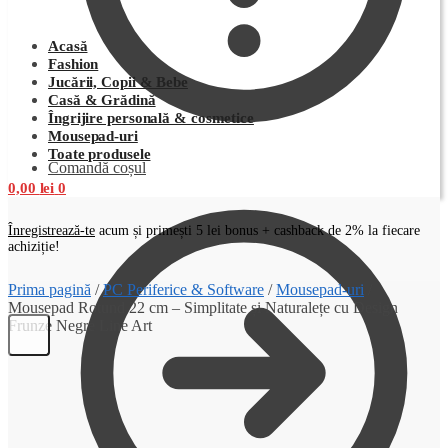
Acasă
Fashion
Jucării, Copii & Bebe
Casă & Grădină
Îngrijire personală & cosmetice
Mousepad-uri
Toate produsele
Comandă coșul
0,00
lei
0
Înregistrează-te
acum și primești 5 lei bonus + cashback de 2% la fiecare
achiziție!
Prima pagină
/
PC Periferice & Software
/
Mousepad-uri
/
Mousepad Rotund 22 cm – Simplitate și Naturalețe cu Design
Frunze Negre Line Art