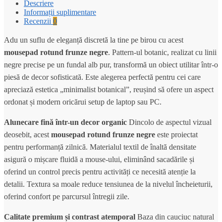
Descriere
Informații suplimentare
Recenzii
0
Adu un suflu de eleganță discretă la tine pe birou cu acest
mousepad rotund frunze negre
. Pattern-ul botanic, realizat cu linii
negre precise pe un fundal alb pur, transformă un obiect utilitar într-o
piesă de decor sofisticată. Este alegerea perfectă pentru cei care
apreciază estetica „minimalist botanical”, reușind să ofere un aspect
ordonat și modern oricărui setup de laptop sau PC.
Alunecare fină într-un decor organic
Dincolo de aspectul vizual
deosebit, acest
mousepad rotund frunze negre
este proiectat
pentru performanță zilnică. Materialul textil de înaltă densitate
asigură o mișcare fluidă a mouse-ului, eliminând sacadările și
oferind un control precis pentru activități ce necesită atenție la
detalii. Textura sa moale reduce tensiunea de la nivelul încheieturii,
oferind confort pe parcursul întregii zile.
Calitate premium și contrast atemporal
Baza din cauciuc natural