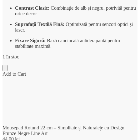
Contrast Clasic:
Combinație de alb și negru, potrivită pentru
orice decor.
Suprafață Textilă Fină:
Optimizată pentru senzori optici și
laser.
Fixare Sigură:
Bază cauciucată antiderapantă pentru
stabilitate maximă.
1 în stoc
Add to Cart
Mousepad Rotund 22 cm – Simplitate și Naturalețe cu Design
Frunze Negre Line Art
44,00
lei