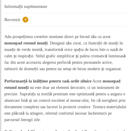
Informații suplimentare
Recenzii
0
Adu prospețimea crestelor montane direct pe biroul tău cu acest
mousepad rotund munți
. Designul său curat, cu ilustrații de munți în
nuanțe de verde mentă, transformă orice spațiu de lucru într-o oază de
calm și inspirație. Stilul grafic simplificat și paleta cromatică luminoasă
fac din acest accesoriu alegerea perfectă pentru persoanele active,
iubitorii de drumeții sau pentru un setup de birou modern și organizat.
Performanță la înălțime pentru task-urile zilnice
Acest
mousepad
rotund munți
nu este doar un element decorativ, ci un instrument de
precizie. Suprafața sa textilă premium este optimizată pentru a asigura o
alunecare lină și un control excelent al mouse-ului, fie că navighezi prin
documente complexe sau lucrezi la proiecte creative. Textura materialului
este plăcută la atingere, oferind confortul necesar încheieturii pe
parcursul întregii zile.