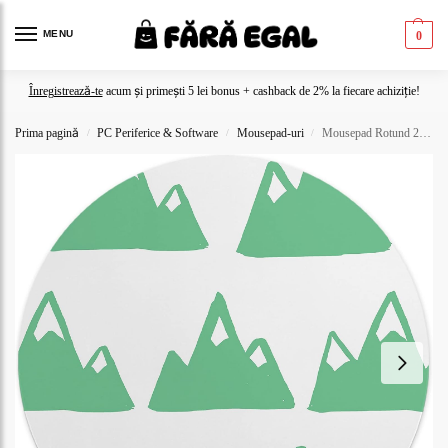
MENU
0
Înregistrează-te
acum și primești 5 lei bonus + cashback de 2% la fiecare achiziție!
Prima pagină
PC Periferice & Software
Mousepad-uri
Mousepad Rotund 22 cm – Inspirație și Aventură cu Design Munți Minimaliști
/
/
/