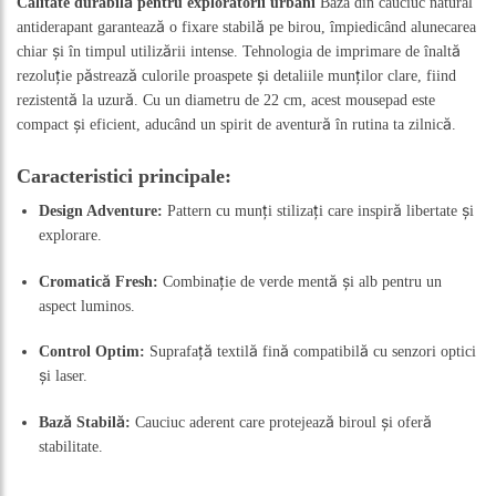
Calitate durabilă pentru exploratorii urbani
Baza din cauciuc natural
antiderapant garantează o fixare stabilă pe birou, împiedicând alunecarea
chiar și în timpul utilizării intense. Tehnologia de imprimare de înaltă
rezoluție păstrează culorile proaspete și detaliile munților clare, fiind
rezistentă la uzură. Cu un diametru de 22 cm, acest mousepad este
compact și eficient, aducând un spirit de aventură în rutina ta zilnică.
Caracteristici principale:
Design Adventure:
Pattern cu munți stilizați care inspiră libertate și
explorare.
Cromatică Fresh:
Combinație de verde mentă și alb pentru un
aspect luminos.
Control Optim:
Suprafață textilă fină compatibilă cu senzori optici
și laser.
Bază Stabilă:
Cauciuc aderent care protejează biroul și oferă
stabilitate.