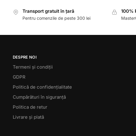
Transport gratuit în țară
100% P
Pentru comenzile de peste 300 lei
MasterC
DESPRE NOI
Termeni și condiții
GDPR
Politică de confidențialitate
Cumpărături în siguranță
Politica de retur
Livrare și plată