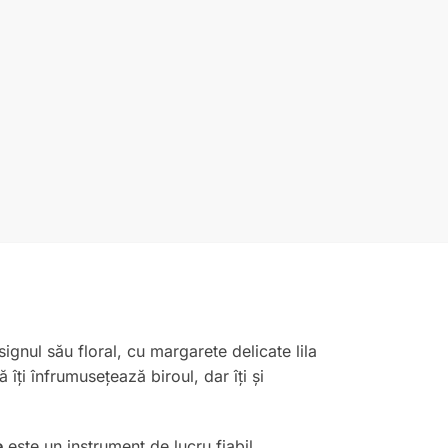
signul său floral, cu margarete delicate lila
ți înfrumusețează biroul, dar îți și
e
este un instrument de lucru fiabil.