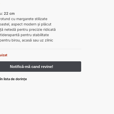
i
ru:
22 cm
rotund cu margarete stilizate
pastel, aspect modern și plăcut
ță netedă pentru precizie ridicată
tiderapantă pentru stabilitate
 pentru birou, acasă sau uz zilnic
uizat
n lista de dorințe