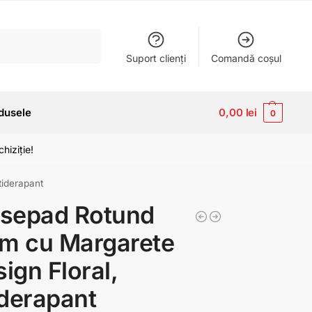
Caută
Suport clienți
Comandă coșul
dusele
0,00
lei
0
hiziție!
tiderapant
sepad Rotund
m cu Margarete
sign Floral,
derapant