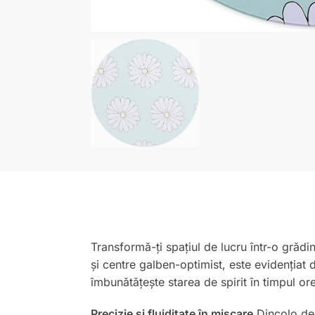
Transformă-ți spațiul de lucru într-o grădi
și centre galben-optimist, este evidențiat 
îmbunătățește starea de spirit în timpul o
Precizie și fluiditate în mișcare
Dincolo de 