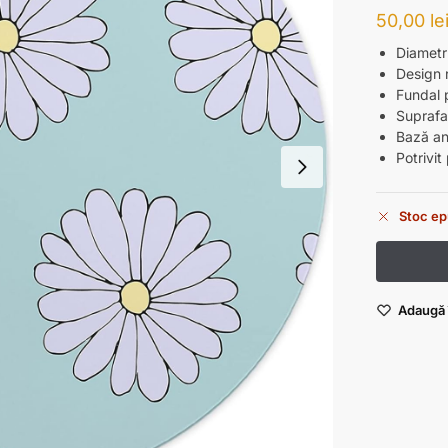
50,00
le
Diamet
Design 
Fundal 
Suprafa
Bază an
Potrivit
Stoc ep
Adaugă î