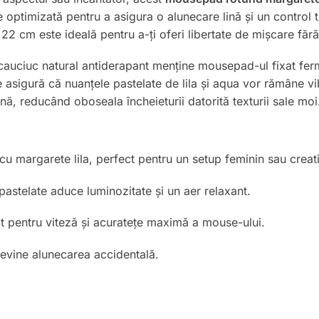
e optimizată pentru a asigura o alunecare lină și un control t
 22 cm este ideală pentru a-ți oferi libertate de mișcare făr
auciuc natural antiderapant menține mousepad-ul fixat ferm, i
e asigură că nuanțele pastelate de lila și aqua vor rămâne v
ă, reducând oboseala încheieturii datorită texturii sale moi
 cu margarete lila, perfect pentru un setup feminin sau creati
astelate aduce luminozitate și un aer relaxant.
t pentru viteză și acuratețe maximă a mouse-ului.
evine alunecarea accidentală.