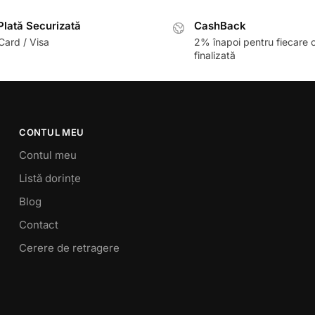
lată Securizată
CashBack
ard / Visa
2% înapoi pentru fiecare
finalizată
CONTUL MEU
Contul meu
Listă dorințe
Blog
Contact
Cerere de retragere