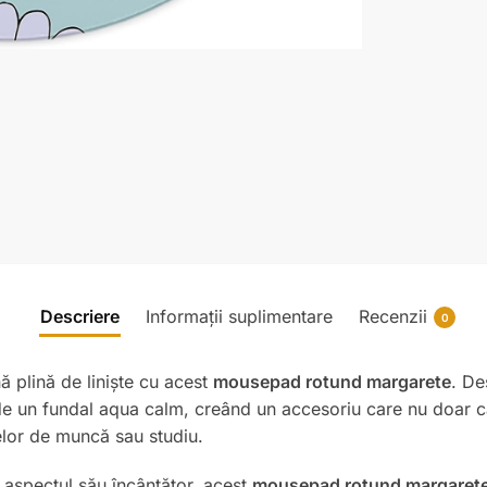
Descriere
Informații suplimentare
Recenzii
0
nă plină de liniște cu acest
mousepad rotund margarete
. De
de un fundal aqua calm, creând un accesoriu care nu doar că î
relor de muncă sau studiu.
aspectul său încântător, acest
mousepad rotund margaret