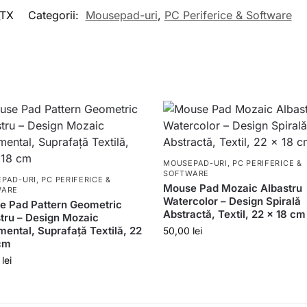
_TX
Categorii:
Mousepad-uri
,
PC Periferice & Software
MOUSEPAD-URI
,
PC PERIFERICE &
SOFTWARE
PAD-URI
,
PC PERIFERICE &
Mouse Pad Mozaic Albastru
WARE
Watercolor – Design Spirală
 Pad Pattern Geometric
Abstractă, Textil, 22 x 18 cm
tru – Design Mozaic
ental, Suprafață Textilă, 22
50,00
lei
cm
0
lei