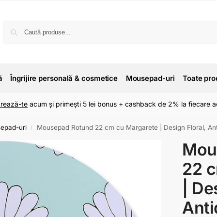
ă
Îngrijire personală & cosmetice
Mousepad-uri
Toate pro
trează-te
acum și primești 5 lei bonus + cashback de 2% la fiecare ac
epad-uri
Mousepad Rotund 22 cm cu Margarete | Design Floral, An
/
Mou
22 c
| De
Anti