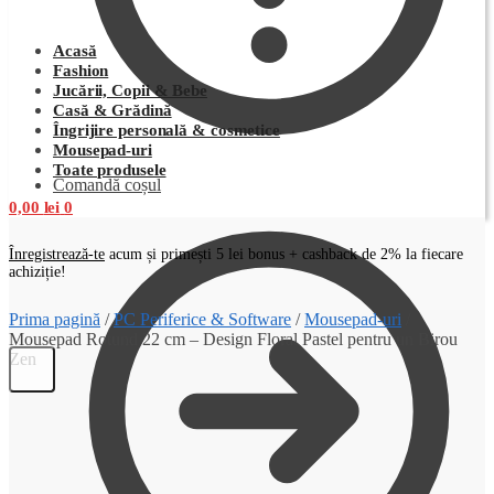
Acasă
Fashion
Jucării, Copii & Bebe
Casă & Grădină
Îngrijire personală & cosmetice
Mousepad-uri
Toate produsele
Comandă coșul
0,00
lei
0
Înregistrează-te
acum și primești 5 lei bonus + cashback de 2% la fiecare
achiziție!
Prima pagină
/
PC Periferice & Software
/
Mousepad-uri
/
Mousepad Rotund 22 cm – Design Floral Pastel pentru un Birou
Zen