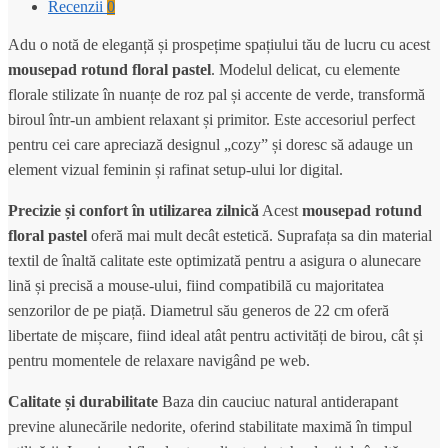
Recenzii
0
Adu o notă de eleganță și prospețime spațiului tău de lucru cu acest
mousepad rotund floral pastel
. Modelul delicat, cu elemente
florale stilizate în nuanțe de roz pal și accente de verde, transformă
biroul într-un ambient relaxant și primitor. Este accesoriul perfect
pentru cei care apreciază designul „cozy” și doresc să adauge un
element vizual feminin și rafinat setup-ului lor digital.
Precizie și confort în utilizarea zilnică
Acest
mousepad rotund
floral pastel
oferă mai mult decât estetică. Suprafața sa din material
textil de înaltă calitate este optimizată pentru a asigura o alunecare
lină și precisă a mouse-ului, fiind compatibilă cu majoritatea
senzorilor de pe piață. Diametrul său generos de 22 cm oferă
libertate de mișcare, fiind ideal atât pentru activități de birou, cât și
pentru momentele de relaxare navigând pe web.
Calitate și durabilitate
Baza din cauciuc natural antiderapant
previne alunecările nedorite, oferind stabilitate maximă în timpul