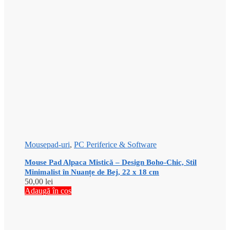
Mousepad-uri
,
PC Periferice & Software
Mouse Pad Alpaca Mistică – Design Boho-Chic, Stil
Minimalist în Nuanțe de Bej, 22 x 18 cm
50,00
lei
Adaugă în coș