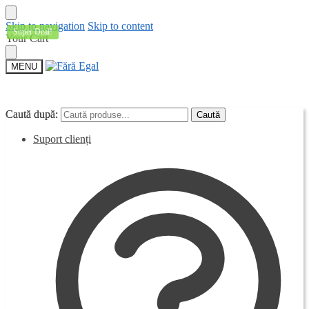
Skip to navigation
Skip to content
Super Deal!
Your Cart
MENU
Caută după:
Caută după:
Caută
Caută
Suport clienți