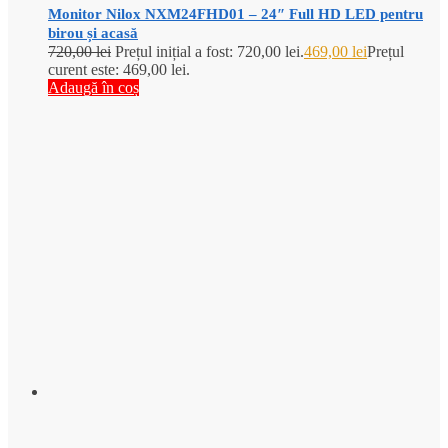
Monitor Nilox NXM24FHD01 – 24″ Full HD LED pentru
birou și acasă
720,00
lei
Prețul inițial a fost: 720,00 lei.
469,00
lei
Prețul
curent este: 469,00 lei.
Adaugă în coș