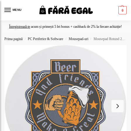
MENU
0
Înregistrează-te
acum și primești 5 lei bonus + cashback de 2% la fiecare achiziție!
Prima pagină
PC Periferice & Software
Mousepad-uri
Mousepad Rotund 22 cm – „Beer and Friends” – Design Vintage pentru Spațiul Tău de Lucru
/
/
/