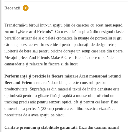
Recenzii
0
Transformă-ți biroul într-un spațiu plin de caracter cu acest
mousepad
rotund „Beer and Friends”
. Cu o estetică inspirată din designul clasic al
berăriilor artizanale și o paletă cromatică în nuanțe de portocaliu și gri
cărbune, acest accesoriu este ideal pentru pasionații de design retro,
iubitorii de bere sau pentru oricine dorește un setup care iese din tipare.
Mesajul „Beer And Friends Make A Great Blend” aduce o notă de
camaraderie și relaxare în fiecare zi de lucru.
Performanță și precizie la fiecare mișcare
Acest
mousepad rotund
Beer and Friends
nu arată doar bine, ci este construit pentru
productivitate. Suprafața sa din material textil de înaltă densitate este
optimizată pentru o glisare fină și rapidă a mouse-ului, oferind un
tracking precis atât pentru senzori optici, cât și pentru cei laser. Este
dimensiunea perfectă (22 cm) pentru a echilibra estetica vizuală cu
necesitatea de a avea spațiu pe birou.
Calitate premium și stabilitate garantată
Baza din cauciuc natural