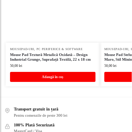
MOUSEPAD-URI
,
PC PERIFERICE & SOFTWARE
MOUSEPAD-URI
,
Mouse Pad Textură Metalică Oxidată – Design
Mouse Pad Stelu
Industrial Grunge, Suprafață Textilă, 22 x 18 cm
Maro, Stil Minim
50,00
lei
50,00
lei
Adaugă în coș
Transport gratuit în țară
Pentru comenzile de peste 300 lei
100% Plată Securizată
MasterCard / Visa