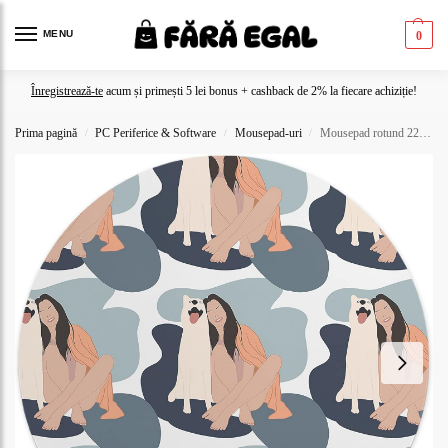
MENU
0
Înregistrează-te
acum și primești 5 lei bonus + cashback de 2% la fiecare achiziție!
Prima pagină
PC Periferice & Software
Mousepad-uri
Mousepad rotund 22 cm – ilustrație femeie cu câine, stil modern artistic
/
/
/