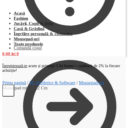
Acasă
Fashion
Jucării, Copii & Bebe
Casă & Grădină
Îngrijire personală & cosmetice
Mousepad-uri
Toate produsele
Comandă coșul
0,00
lei
0
Înregistrează-te
acum și primești 5 lei bonus + cashback de 2% la fiecare
achiziție!
Prima pagină
/
PC Periferice & Software
/
Mousepad-uri
/
Mousepad rotund 22 Cm