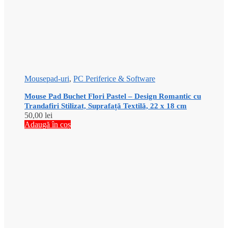
Mousepad-uri
,
PC Periferice & Software
Mouse Pad Buchet Flori Pastel – Design Romantic cu
Trandafiri Stilizat, Suprafață Textilă, 22 x 18 cm
50,00
lei
Adaugă în coș