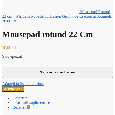
Mousepad Rotund
22 cm – Magie și Poveste cu Design Gnomi de Crăciun în Acuarelă
30,00
lei
Mousepad rotund 22 Cm
50,00
lei
Stoc epuizat
Adaugă în lista de dorințe
Ai întrebări?
Descriere
Informații suplimentare
Recenzii
0