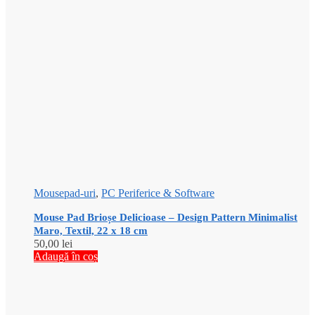
Mousepad-uri
,
PC Periferice & Software
Mouse Pad Brioșe Delicioase – Design Pattern Minimalist
Maro, Textil, 22 x 18 cm
50,00
lei
Adaugă în coș