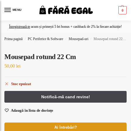
MENU
0
Înregistrează-te
acum și primești 5 lei bonus + cashback de 2% la fiecare achiziție!
Prima pagină
PC Periferice & Software
Mousepad-uri
Mousepad rotund 22 Cm
/
/
/
Mousepad rotund 22 Cm
50,00
lei
Stoc epuizat
Adaugă în lista de dorințe
Ai întrebări?