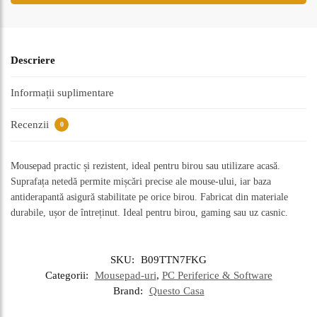
Descriere
Informații suplimentare
Recenzii
0
Mousepad practic și rezistent, ideal pentru birou sau utilizare acasă.
Suprafața netedă permite mișcări precise ale mouse-ului, iar baza
antiderapantă asigură stabilitate pe orice birou. Fabricat din materiale
durabile, ușor de întreținut. Ideal pentru birou, gaming sau uz casnic.
SKU:
B09TTN7FKG
Categorii:
Mousepad-uri
,
PC Periferice & Software
Brand:
Questo Casa