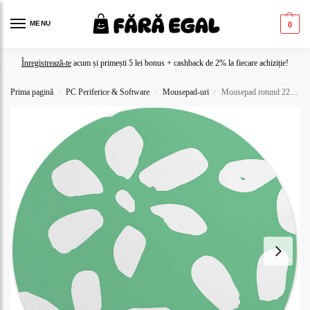
MENU
0
Înregistrează-te
acum și primești 5 lei bonus + cashback de 2% la fiecare achiziție!
Prima pagină
PC Periferice & Software
Mousepad-uri
Mousepad rotund 22 Cm
/
/
/