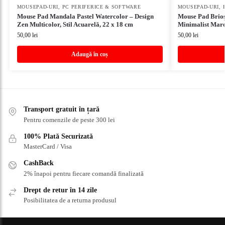
MOUSEPAD-URI
,
PC PERIFERICE & SOFTWARE
MOUSEPAD-URI
,
Mouse Pad Mandala Pastel Watercolor – Design
Mouse Pad Brioșe
Zen Multicolor, Stil Acuarelă, 22 x 18 cm
Minimalist Maro,
50,00
lei
50,00
lei
Adaugă în coș
Transport gratuit în țară
Pentru comenzile de peste 300 lei
100% Plată Securizată
MasterCard / Visa
CashBack
2% înapoi pentru fiecare comandă finalizată
Drept de retur în 14 zile
Posibilitatea de a returna produsul