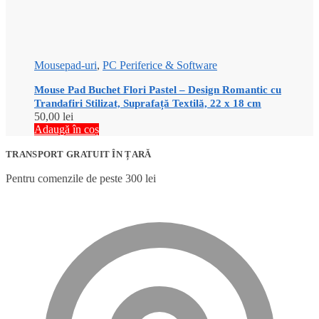
Mousepad-uri
,
PC Periferice & Software
Mouse Pad Buchet Flori Pastel – Design Romantic cu
Trandafiri Stilizat, Suprafață Textilă, 22 x 18 cm
50,00
lei
Adaugă în coș
TRANSPORT GRATUIT ÎN ȚARĂ
Pentru comenzile de peste 300 lei