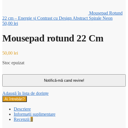
Mousepad Rotund
22 cm – Energie și Contrast cu Design Abstract Spirale Neon
50,00
lei
Mousepad rotund 22 Cm
50,00
lei
Stoc epuizat
Adaugă în lista de dorințe
Ai întrebări?
Descriere
Informații suplimentare
Recenzii
0