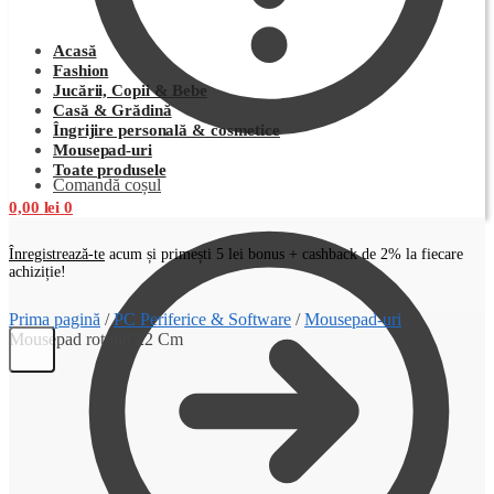
Acasă
Fashion
Jucării, Copii & Bebe
Casă & Grădină
Îngrijire personală & cosmetice
Mousepad-uri
Toate produsele
Comandă coșul
0,00
lei
0
Înregistrează-te
acum și primești 5 lei bonus + cashback de 2% la fiecare
achiziție!
Prima pagină
/
PC Periferice & Software
/
Mousepad-uri
/
Mousepad rotund 22 Cm