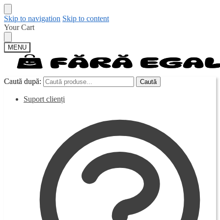
Skip to navigation
Skip to content
Your Cart
MENU
Caută după:
Caută după:
Caută
Caută
Suport clienți