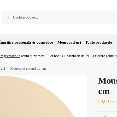
Îngrijire personală & cosmetice
Mousepad-uri
Toate produsele
nregistrează-te
acum și primești 5 lei bonus + cashback de 2% la fiecare achiziți
uri
Mousepad rotund 22 cm
/
Mous
cm
50,00
lei