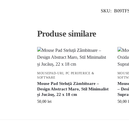
SKU:
B09TF
Produse similare
MOUSEPAD-URI
,
PC PERIFERICE &
MOUSE
SOFTWARE
SOFTW
Mouse Pad Steluță Zâmbitoare –
Mouse
Design Abstract Maro, Stil Minimalist
– Des
și Jucăuș, 22 x 18 cm
Supraf
50,00
lei
50,00