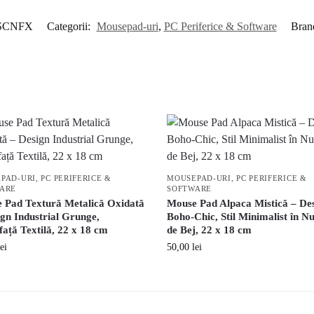
SCNFX
Categorii:
Mousepad-uri
,
PC Periferice & Software
Bran
PAD-URI
,
PC PERIFERICE &
MOUSEPAD-URI
,
PC PERIFERICE &
ARE
SOFTWARE
 Pad Textură Metalică Oxidată
Mouse Pad Alpaca Mistică – De
ign Industrial Grunge,
Boho-Chic, Stil Minimalist în N
ață Textilă, 22 x 18 cm
de Bej, 22 x 18 cm
lei
50,00
lei