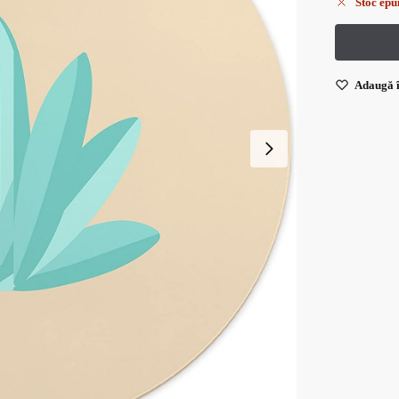
Stoc epu
Adaugă î