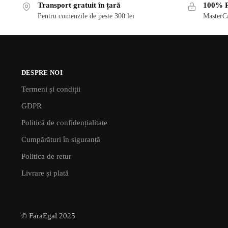
Transport gratuit în țară
100% P
Pentru comenzile de peste 300 lei
MasterCa
DESPRE NOI
Termeni și condiții
GDPR
Politică de confidențialitate
Cumpărături în siguranță
Politica de retur
Livrare și plată
© FaraEgal 2025