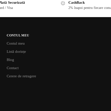
lată Securizată
CashBack
rd / Visa
2% înapoi pentru fiecare coma
CONTUL MEU
Contul meu
Listă dorințe
Blog
Contact
Cerere de retragere