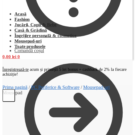
Acasă
Fashion
Jucării, Copii & Bebe
Casă & Grădină
Îngrijire personală & cosmetice
Mousepad-uri
Toate produsele
Comandă coșul
0,00
lei
0
Înregistrează-te
acum și primești 5 lei bonus + cashback de 2% la fiecare
achiziție!
Prima pagină
/
PC Periferice & Software
/
Mousepad-uri
/
Mousepad