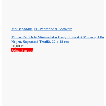
Mousepad-uri
,
PC Periferice & Software
Mouse Pad Ochi Minimalist – Design Line Art Modern, Alb-
Negru, Suprafață Textilă, 22 x 18 cm
50,00
lei
Adaugă în coș