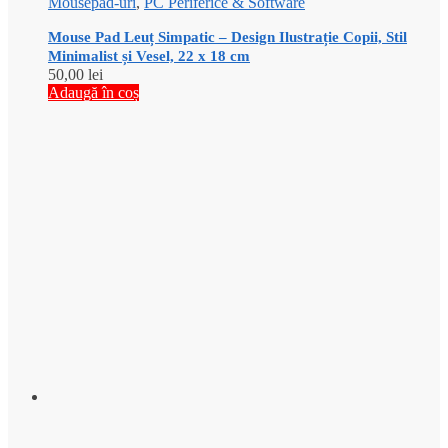
Mousepad-uri
,
PC Periferice & Software
Mouse Pad Leuț Simpatic – Design Ilustrație Copii, Stil
Minimalist și Vesel, 22 x 18 cm
50,00
lei
Adaugă în coș