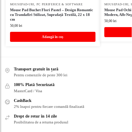
MOUSEPAD-URI
,
PC PERIFERICE & SOFTWARE
MOUSEPAD-URI
,
Mouse Pad Buchet Flori Pastel – Design Romantic
Mouse Pad Ochi 
cu Trandafiri Stilizat, Suprafață Textilă, 22 x 18
Modern, Alb-Negr
cm
50,00
lei
50,00
lei
Adaugă în coș
Transport gratuit în țară
Pentru comenzile de peste 300 lei
100% Plată Securizată
MasterCard / Visa
CashBack
2% înapoi pentru fiecare comandă finalizată
Drept de retur în 14 zile
Posibilitatea de a returna produsul