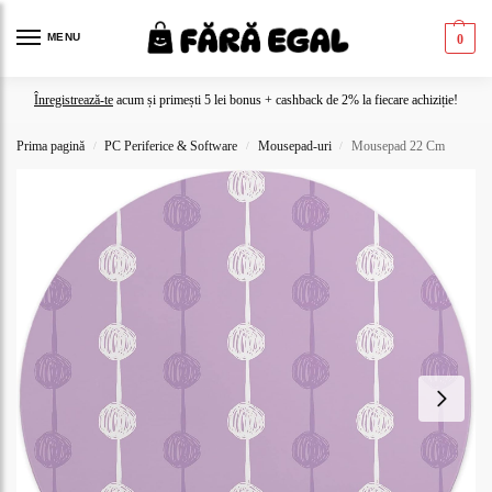
MENU
0
Înregistrează-te
acum și primești 5 lei bonus + cashback de 2% la fiecare achiziție!
Prima pagină
PC Periferice & Software
Mousepad-uri
Mousepad 22 Cm
/
/
/