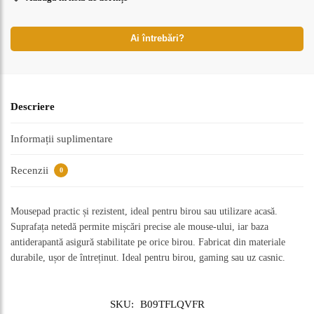
Ai întrebări?
Descriere
Informații suplimentare
Recenzii
0
Mousepad practic și rezistent, ideal pentru birou sau utilizare acasă.
Suprafața netedă permite mișcări precise ale mouse-ului, iar baza
antiderapantă asigură stabilitate pe orice birou. Fabricat din materiale
durabile, ușor de întreținut. Ideal pentru birou, gaming sau uz casnic.
SKU:
B09TFLQVFR