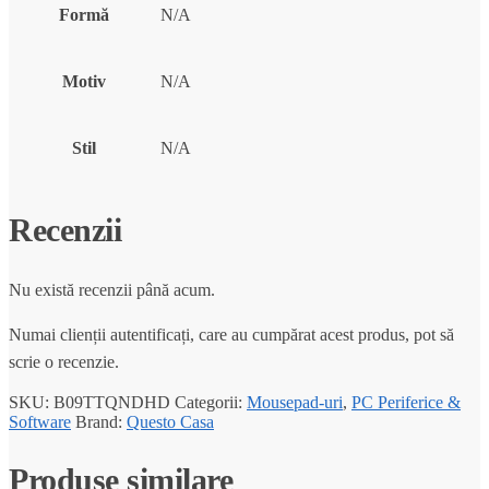
Formă
N/A
Motiv
N/A
Stil
N/A
Recenzii
Nu există recenzii până acum.
Numai clienții autentificați, care au cumpărat acest produs, pot să
scrie o recenzie.
SKU:
B09TTQNDHD
Categorii:
Mousepad-uri
,
PC Periferice &
Software
Brand:
Questo Casa
Produse similare