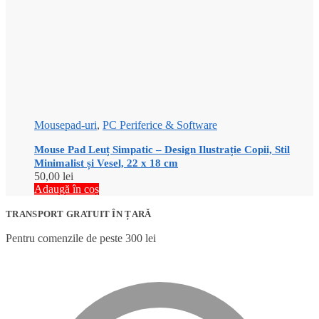
Mousepad-uri
,
PC Periferice & Software
Mouse Pad Leuț Simpatic – Design Ilustrație Copii, Stil
Minimalist și Vesel, 22 x 18 cm
50,00
lei
Adaugă în coș
TRANSPORT GRATUIT ÎN ȚARĂ
Pentru comenzile de peste 300 lei