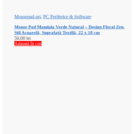
Mousepad-uri
,
PC Periferice & Software
Mouse Pad Mandala Verde Natural – Design Floral Zen,
Stil Acuarelă, Suprafață Textilă, 22 x 18 cm
50,00
lei
Adaugă în coș