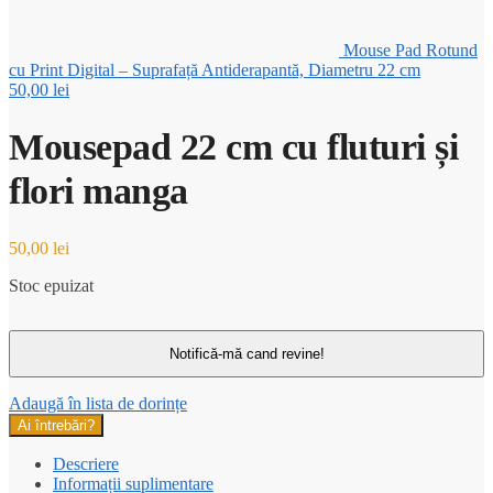
Mouse Pad Rotund
cu Print Digital – Suprafață Antiderapantă, Diametru 22 cm
50,00
lei
Mousepad 22 cm cu fluturi și
flori manga
50,00
lei
Stoc epuizat
Adaugă în lista de dorințe
Ai întrebări?
Descriere
Informații suplimentare