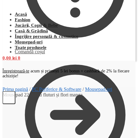
Acasă
Fashion
Jucării, Copii & Bebe
Casă & Grădină
Îngrijire personală & cosmetice
Mousepad-uri
Toate produsele
Comandă coșul
0,00
lei
0
Înregistrează-te
acum și primești 5 lei bonus + cashback de 2% la fiecare
achiziție!
Prima pagină
/
PC Periferice & Software
/
Mousepad-uri
/
Mousepad 22 cm cu fluturi și flori manga