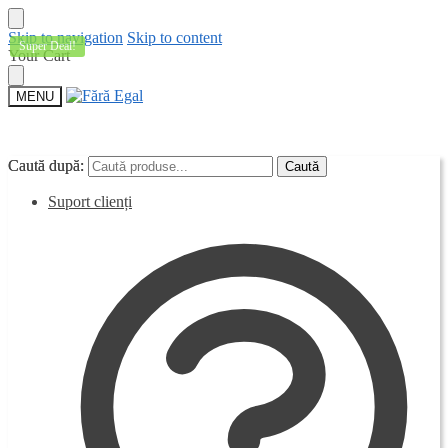
Skip to navigation
Skip to content
Super Deal!
Your Cart
MENU
Caută după:
Caută după:
Caută
Caută
Suport clienți