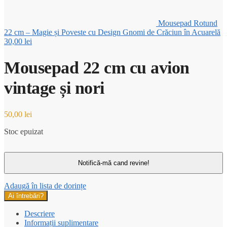
Mousepad Rotund
22 cm – Magie și Poveste cu Design Gnomi de Crăciun în Acuarelă
30,00
lei
Mousepad 22 cm cu avion
vintage și nori
50,00
lei
Stoc epuizat
Adaugă în lista de dorințe
Ai întrebări?
Descriere
Informații suplimentare