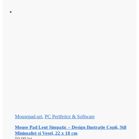
Mousepad-uri
,
PC Periferice & Software
Mouse Pad Leuț Simpatic – Design Ilustrație Copii, Stil
Minimalist și Vesel, 22 x 18 cm
50,00
lei