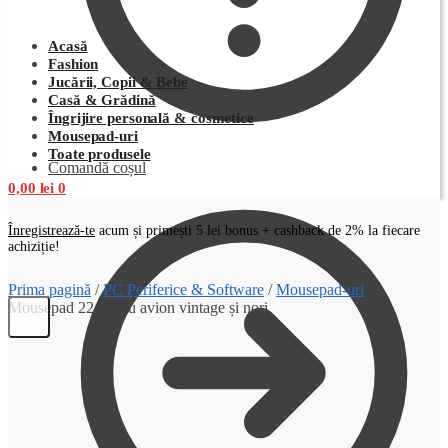
Acasă
Fashion
Jucării, Copii & Bebe
Casă & Grădină
Îngrijire personală & cosmetice
Mousepad-uri
Toate produsele
Comandă coșul
0,00
lei
0
Înregistrează-te
acum și primești 5 lei bonus + cashback de 2% la fiecare
achiziție!
Prima pagină
/
PC Periferice & Software
/
Mousepad-uri
/
Mousepad 22 cm cu avion vintage și nori