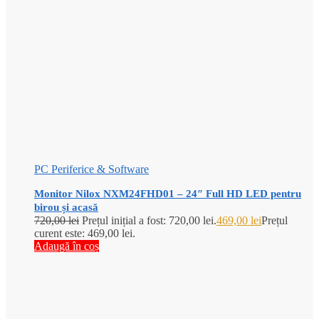
PC Periferice & Software
Monitor Nilox NXM24FHD01 – 24″ Full HD LED pentru
birou și acasă
720,00
lei
Prețul inițial a fost: 720,00 lei.
469,00
lei
Prețul
curent este: 469,00 lei.
Adaugă în coș