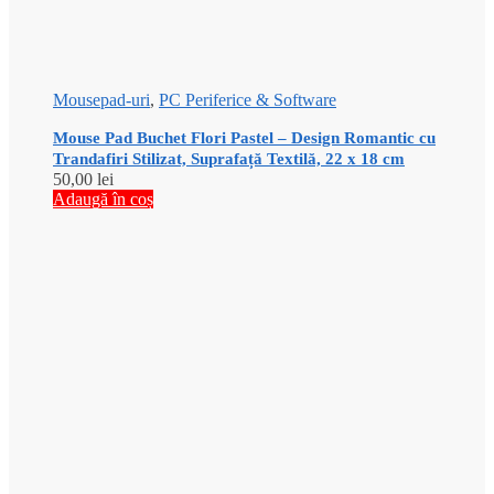
Mousepad-uri
,
PC Periferice & Software
Mouse Pad Buchet Flori Pastel – Design Romantic cu
Trandafiri Stilizat, Suprafață Textilă, 22 x 18 cm
50,00
lei
Adaugă în coș