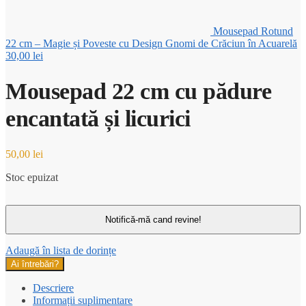
Mousepad Rotund
22 cm – Magie și Poveste cu Design Gnomi de Crăciun în Acuarelă
30,00
lei
Mousepad 22 cm cu pădure
encantată și licurici
50,00
lei
Stoc epuizat
Adaugă în lista de dorințe
Ai întrebări?
Descriere
Informații suplimentare