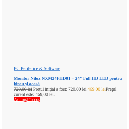
PC Periferice & Software
Monitor Nilox NXM24FHD01 – 24″ Full HD LED pentru
birou și acasă
720,00
lei
Prețul inițial a fost: 720,00 lei.
469,00
lei
Prețul
curent este: 469,00 lei.
Adaugă în coș