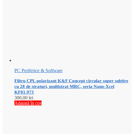
PC Periferice & Software
Filtru CPL polarizant K&F Concept circular super subțire
cu 28 de straturi, multistrat MRC, seria Nano-Xcel
KF01.973
300,00
lei
Adaugă în coș