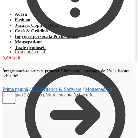
Acasă
Fashion
Jucării, Copii & Bebe
Casă & Grădină
Îngrijire personală & cosmetice
Mousepad-uri
Toate produsele
Comandă coșul
0,00
lei
0
Înregistrează-te
acum și primești 5 lei bonus + cashback de 2% la fiecare
achiziție!
Prima pagină
/
PC Periferice & Software
/
Mousepad-uri
/
Mousepad 22 cm cu pădure encantată și licurici