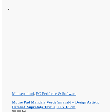
Mousepad-uri
,
PC Periferice & Software
Mouse Pad Mandala Verde Smarald – Design Artistic
Detaliat, Suprafață Textilă, 22 x 18 cm
50,00
lei