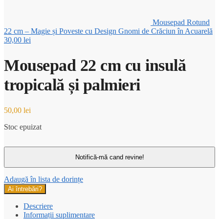
Mousepad Rotund
22 cm – Magie și Poveste cu Design Gnomi de Crăciun în Acuarelă
30,00
lei
Mousepad 22 cm cu insulă
tropicală și palmieri
50,00
lei
Stoc epuizat
Adaugă în lista de dorințe
Ai întrebări?
Descriere
Informații suplimentare