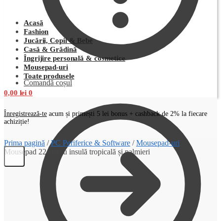
Acasă
Fashion
Jucării, Copii & Bebe
Casă & Grădină
Îngrijire personală & cosmetice
Mousepad-uri
Toate produsele
Comandă coșul
0,00
lei
0
Înregistrează-te
acum și primești 5 lei bonus + cashback de 2% la fiecare
achiziție!
Prima pagină
/
PC Periferice & Software
/
Mousepad-uri
/
Mousepad 22 cm cu insulă tropicală și palmieri