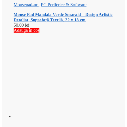
Mousepad-uri
,
PC Periferice & Software
Mouse Pad Mandala Verde Smarald – Design Artistic
Detaliat, Suprafață Textilă, 22 x 18 cm
50,00
lei
Adaugă în coș